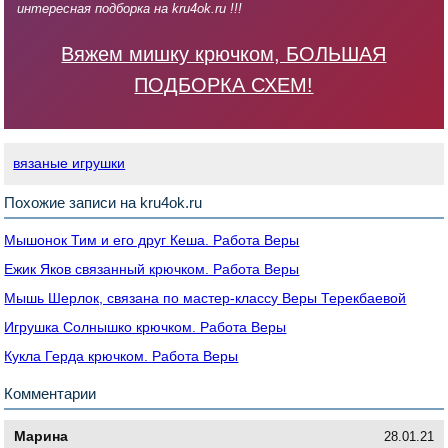
интересная подборка на kru4ok.ru !!!
Вяжем мишку крючком, БОЛЬШАЯ
ПОДБОРКА СХЕМ!
вязаные игрушки
Похожие записи на kru4ok.ru
Мышонок Тим и его друг Кеша. Работа Веры
Ежик Яков связанный крючком. Работа Веры
Мышь Шерлок, связана по мастер-классу Веры Терекбаевой
Игрушка Солнышко крючком. Работа Веры
Кукла Герда крючком. Работа Веры
Комментарии
Марина
28.01.21