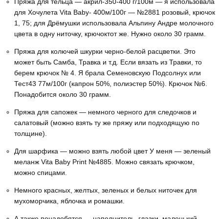
Пряжа для тельца — акрил-350-400 г/100м — я использовала
для Хочулета Vita Baby- 400м/100г — №2881 розовый, крючок
1, 75; для Дрёмушки использовала Альпину Андре молочного
цвета в одну ниточку, крючоктот же. Нужно около 30 грамм.
Пряжа для колючей шкурки черно-белой расцветки. Это
может быть Самба, Травка и т.д. Если вязать из Травки, то
берем крючок № 4. Я брала Семеновскую Подсолнух или
Тест43 77м/100г (капрон 50%, полиэстер 50%). Крючок №6.
Понадобится около 30 грамм.
Пряжа для сапожек — немного черного для следочков и
салатовый (можно взять ту же пряжу или подходящую по
толщине).
Для шарфика — можно взять любой цвет У меня — зеленый
меланж Vita Baby Print №4885. Можно связать крючком,
можно спицами.
Немного красных, желтых, зеленых и белых ниточек для
мухоморчика, яблочка и ромашки.
А также понадобятся — наполнитель, глазки, маленький