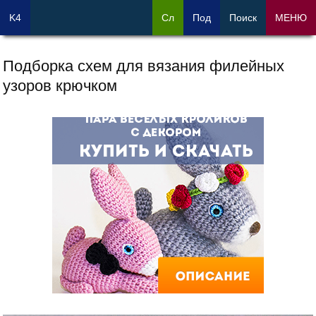
K4
Сл
Под
Поиск
МЕНЮ
Подборка схем для вязания филейных
узоров крючком