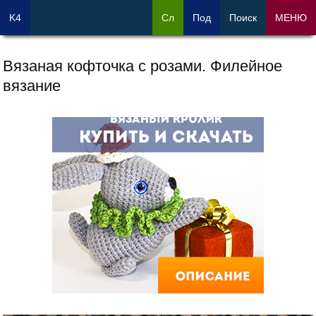
K4
Сл
Под
Поиск
МЕНЮ
Вязаная кофточка с розами. Филейное
вязание