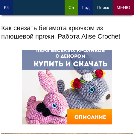
K4
Сл
Под
Поиск
МЕНЮ
Как связать бегемота крючком из
плюшевой пряжи. Работа Alise Crochet