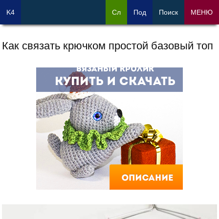
K4
Сл
Под
Поиск
МЕНЮ
Как связать крючком простой базовый топ