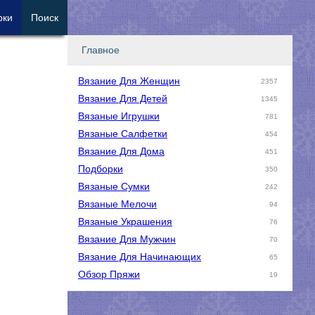
рки
Поиск
Главное
Вязание Для Женщин
2357
Вязание Для Детей
1345
Вязаные Игрушки
781
Вязаные Салфетки
454
Вязание Для Дома
451
Подборки
350
Вязаные Сумки
242
Вязаные Мелочи
94
Вязаные Украшения
76
Вязание Для Мужчин
70
Вязание Для Начинающих
65
Обзор Пряжи
19