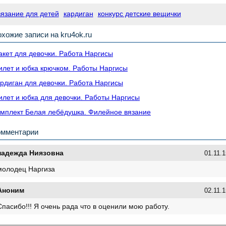
вязание для детей
кардиган
конкурс детские вещички
хожие записи на kru4ok.ru
кет для девочки. Работа Наргисы
лет и юбка крючком. Работы Наргисы
рдиган для девочки. Работа Наргисы
лет и юбка для девочки. Работы Наргисы
мплект Белая лебёдушка. Филейное вязание
омментарии
надежда Ниязовна
01.11.1
молодец Наргиза
Аноним
02.11.1
Спасибо!!! Я очень рада что в оценили мою работу.