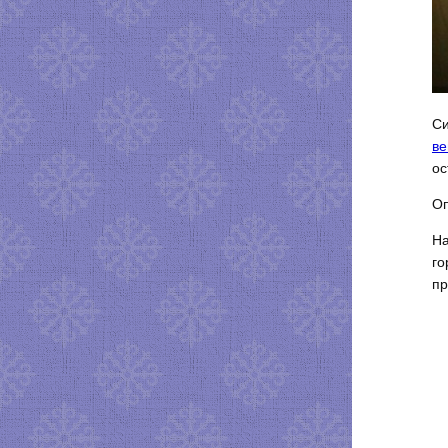
Си
ве
ос
Оп
На
го
пр