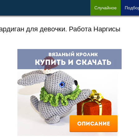
Сл
учайное
Под
бо
ардиган для девочки. Работа Наргисы