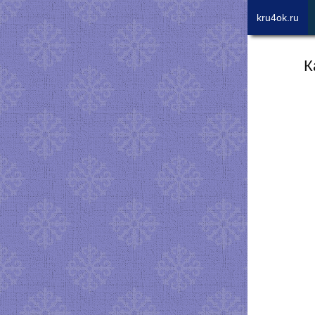
kru4ok.ru
К