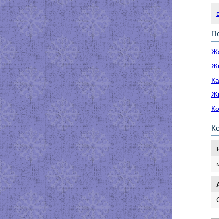
По
Жа
Жи
Ка
Жи
Ко
К