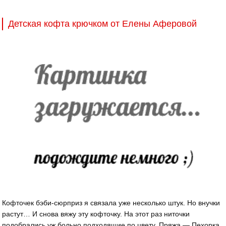
Детская кофта крючком от Елены Аферовой
Кофточек бэби-сюрприз я связала уже несколько штук. Но внучки
растут… И снова вяжу эту кофточку. На этот раз ниточки
подобрались уж больно подходящие по цвету. Пряжа — Пехорка