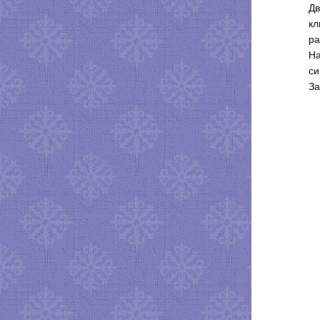
Дв
кл
ра
На
си
За