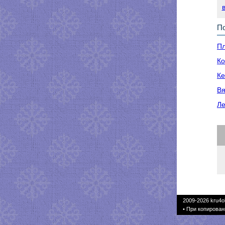
По
Пл
Ко
Ке
Вя
Ле
2009-2026
kru4o
• При копирован