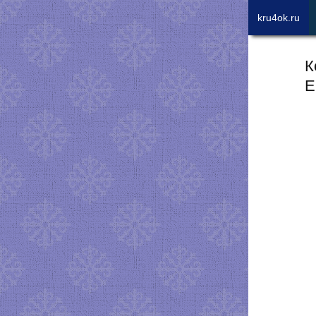
kru4ok.ru
К
Е