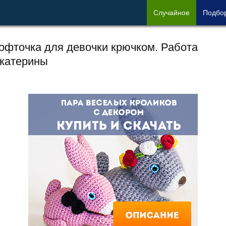
Сл
учайное
Под
бо
офточка для девочки крючком. Работа
катерины