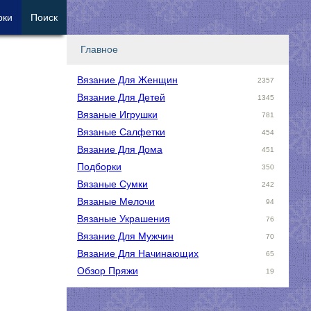
рки
Поиск
Главное
Вязание Для Женщин
2357
Вязание Для Детей
1345
Вязаные Игрушки
781
Вязаные Салфетки
454
Вязание Для Дома
451
Подборки
350
Вязаные Сумки
242
Вязаные Мелочи
94
Вязаные Украшения
76
Вязание Для Мужчин
70
Вязание Для Начинающих
65
Обзор Пряжи
19