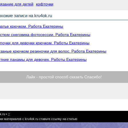
вязание для детей
кофточки
хожие записи на kru4ok.ru
атье крючком. Работа Екатерины
стюм снеговика фотосессии. Работа Екатерины
почки для девочки крючком. Работы Екатерины
заные крючком резиночки для волос. Работа Екатерины
тние панамы для девочек. Работы Екатерины
Лайк - простой способ сказать Спасибо!
k.ru
•
У
ии материалов с kru4ok.ru ставьте ссылку на статью