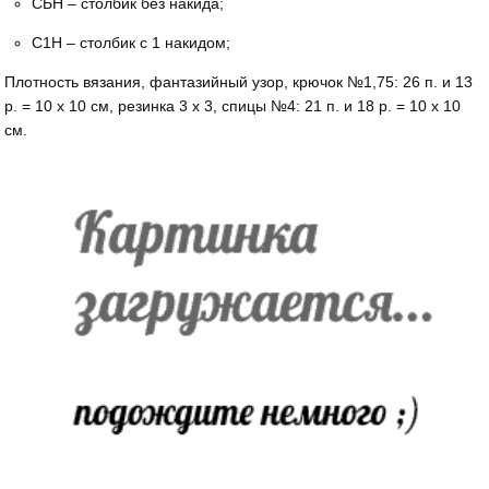
СБН – столбик без накида;
С1Н – столбик с 1 накидом;
Плотность вязания, фантазийный узор, крючок №1,75: 26 п. и 13
р. = 10 х 10 см, резинка 3 х 3, спицы №4: 21 п. и 18 р. = 10 х 10
см.