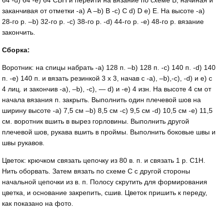
64 -d) 64 -е) 64 СБН и перейти на вязание по схеме В, начиная и
заканчивая от отметки -а) А –b) В -с) С d) D е) Е. На высоте -а)
28-го р. –b) 32-го р. -с) 38-го р. -d) 44-го р. -е) 48-го р. вязание
закончить.
Сборка:
Воротник: на спицы набрать -а) 128 п. –b) 128 п. -с) 140 п. -d) 140
п. -е) 140 п. и вязать резинкой 3 х 3, начав с -а), –b),-с), -d) и е) с
4 лиц. и закончив -а), –b), -с), — d) и -е) 4 изн. На высоте 4 см от
начала вязания п. закрыть. Выполнить один плечевой шов на
ширину высоте -а) 7,5 см –b) 8,5 см -с) 9,5 см -d) 10,5 см -е) 11,5
см. воротник вшить в вырез горловины. Выполнить другой
плечевой шов, рукава вшить в проймы. Выполнить боковые швы и
швы рукавов.
Цветок: крючком связать цепочку из 80 в. п. и связать 1 р. С1Н.
Нить оборвать. Затем вязать по схеме С с другой стороны
начальной цепочки из в. п. Полосу скрутить для формирования
цветка, и основание закрепить, сшив. Цветок пришить к переду,
как показано на фото.