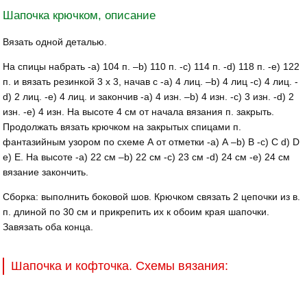
Шапочка крючком, описание
Вязать одной деталью.
На спицы набрать -а) 104 п. –b) 110 п. -с) 114 п. -d) 118 п. -е) 122
п. и вязать резинкой 3 х 3, начав с -а) 4 лиц. –b) 4 лиц -с) 4 лиц. -
d) 2 лиц. -е) 4 лиц. и закончив -а) 4 изн. –b) 4 изн. -с) 3 изн. -d) 2
изн. -е) 4 изн. На высоте 4 см от начала вязания п. закрыть.
Продолжать вязать крючком на закрытых спицами п.
фантазийным узором по схеме А от отметки -а) А –b) В -с) С d) D
е) Е. На высоте -а) 22 см –b) 22 см -с) 23 см -d) 24 см -е) 24 см
вязание закончить.
Сборка: выполнить боковой шов. Крючком связать 2 цепочки из в.
п. длиной по 30 см и прикрепить их к обоим края шапочки.
Завязать оба конца.
Шапочка и кофточка. Схемы вязания: