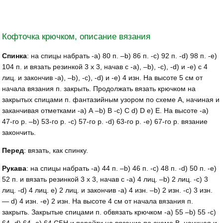
Кофточка крючком, описание вязания
Спинка
: на спицы набрать -а) 80 п. –b) 86 п. -с) 92 п. -d) 98 п. -е)
104 п. и вязать резинкой 3 х 3, начав с -а), –b), -с), -d) и -е) с 4
лиц. и закончив -а), –b), -с), -d) и -е) 4 изн. На высоте 5 см от
начала вязания п. закрыть. Продолжать вязать крючком на
закрытых спицами п. фантазийным узором по схеме А, начиная и
заканчивая отметками -а) А –b) В -с) С d) D е) Е. На высоте -а)
47-го р. –b) 53-го р. -с) 57-го р. -d) 63-го р. -е) 67-го р. вязание
закончить.
Перед
: вязать, как спинку.
Рукава
: на спицы набрать -а) 44 п. –b) 46 п. -с) 48 п. -d) 50 п. -е)
52 п. и вязать резинкой 3 х 3, начав с -а) 4 лиц. –b) 2 лиц. -с) 3
лиц. -d) 4 лиц. е) 2 лиц. и закончив -а) 4 изн. –b) 2 изн. -с) 3 изн.
— d) 4 изн. -е) 2 изн. На высоте 4 см от начала вязания п.
закрыть. Закрытые спицами п. обвязать крючком -а) 55 –b) 55 -с)