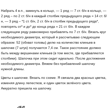
Набрать 4 в.п., замкнуть в кольцо, — 1 ряд — 7 ст. б/н в кольцо, —
2 ряд – по 2 ст. б/н в каждый столбик предыдущего ряда = 14 ст. б/
н, — 3 ряд – *1 ст. б/н, 2 ст. б/н в столбик предыдущего ряда*,
повторять от* и до* до конца ряда = 21 ст. б/н. В каждом
следующем ряду равномерно прибавлять по 7 ст. б/н. Вязать круг
необходимого диаметра, который я рассчитываю следующем
образом: 52 (обхват головы) делю на количество клиньев в
шапочке (7 штук) получается 7,4 см. Такое расстояние должно
быть между вершинами клиньев (в том месте, где прибавляются
столбики). Шапочка при этом сидит идеально. После достижения
необходимого диаметра. Вяжем без прибавлений шапочку
нужной длины.
Цветы к шапочке. Вязать по схеме. Я связала два красных цветка,
изменяя длину лепестков, и один цветок зелёного цвета.
Аккуратно пришила на шапочку.