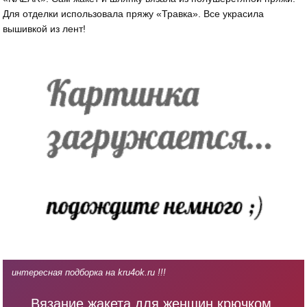
Для отделки использовала пряжу «Травка». Все украсила
вышивкой из лент!
интересная подборка на kru4ok.ru !!!
Вязание жакета для женщин крючком,