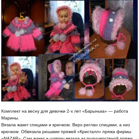
Комплект на весну для девочки 2-х лет «Барынька» — работа
Марины.
Вязала жакет спицами и крючком. Верх-реглан спицами, а низ
крючком. Обвязала рюшами пряжей «Кристалл» пряжа фирмы
«NAZAR». Сам жакет и шляпку вязала из полушерстяной пряжи.