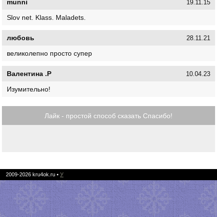
munni
19.11.15
Slov net. Klass. Maladets.
любовь
28.11.21
великолепно просто супер
Валентина .Р
10.04.23
Изумительно!
Лайк - простой способ сказать Спасибо!
2009-2026
kru4ok.ru
•
У