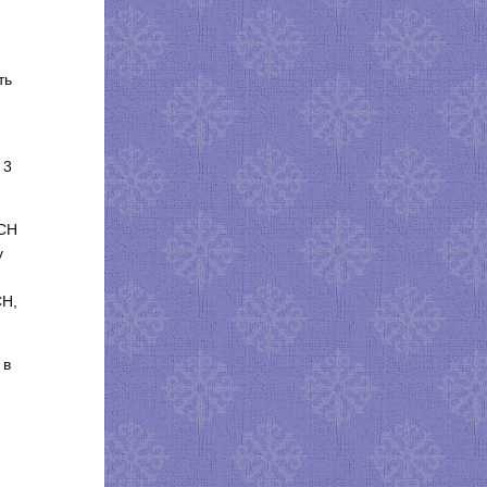
ть
 3
ССН
у
СН,
 в