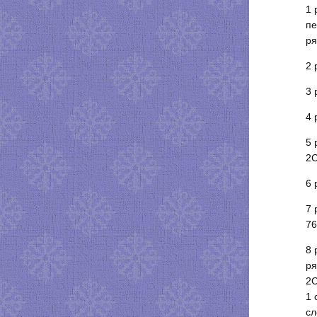
1 
пе
ря
2 
3 
4 
5 
2С
6 
7 
76
8 
ря
2С
1 
сл