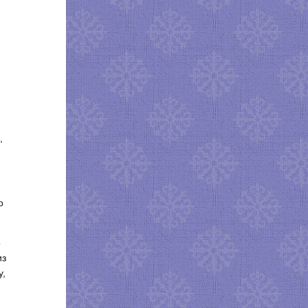
,
о
5
из
у,