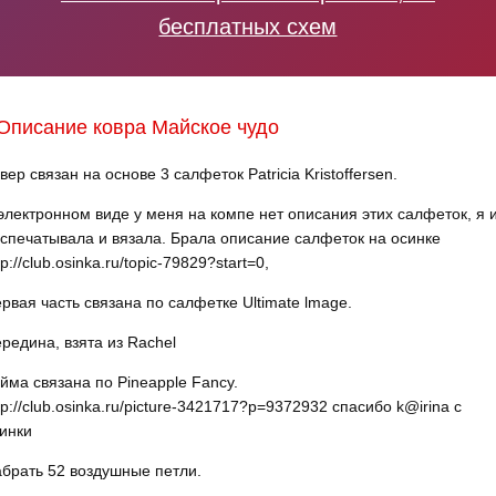
бесплатных схем
Описание ковра Майское чудо
вер связан на основе 3 салфеток Patricia Kristoffersen.
электронном виде у меня на компе нет описания этих салфеток, я 
спечатывала и вязала. Брала описание салфеток на осинке
tp://club.osinka.ru/topic-79829?start=0,
рвая часть связана по салфетке Ultimate lmage.
редина, взята из Rachel
йма связана по Pineapple Fancy.
tp://club.osinka.ru/picture-3421717?p=9372932 спасибо k@irina с
инки
брать 52 воздушные петли.