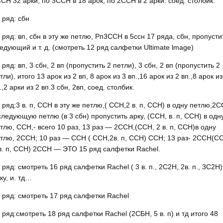
СН 32 арки, по 3ССН в 18 арок, по 2ССН в 2 арки. соед. столбик.
 ряд: сбн
 ряд: вп, сбн в эту же петлю, Рп3ССН в 5ссн 17 ряда, сбн, пропусти
едующий и т. д. (смотреть 12 ряд салфетки Ultimate lmage)
 ряд: вп, 3 сбн, 2 вп (пропустить 2 петли), 3 сбн, 2 вп (пропустить 2
тли), итого 13 арок из 2 вп, 8 арок из 3 вп.,16 арок из 2 вп.,8 арок из
.,2 арки из 2 вп.3 сбн, 2вп, соед. столбик.
 ряд:3 в. п, ССН в эту же петлю,( ССН,2 в. п, ССН) в одну петлю,2
следующую петлю (в 3 сбн) пропустить арку, (ССН, в. п, ССН) в одн
тлю, ССН,- всего 10 раз, 13 раз — 2ССН,(ССН, 2 в. п, ССН)в одну
тлю, 2ССН; 10 раз — ССН ( ССН,2в. п, ССН) ССН; 13 раз- 2ССН(С
в. п, ССН) 2ССН — ЭТО 15 ряд салфетки Rachel.
 ряд: смотреть 16 ряд салфетки Rachel ( 3 в. п., 2С2Н, 2в. п., 3С2Н)
ку, и. тд…
 ряд: смотреть 17 ряд салфетки Rachel
 ряд:смотреть 18 ряд салфетки Rachel (2СБН, 5 в. п) и тд итого 48