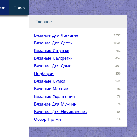
рки
Поиск
Главное
Вязание Для Женщин
2357
Вязание Для Детей
1345
Вязаные Игрушки
781
Вязаные Салфетки
454
Вязание Для Дома
451
Подборки
350
Вязаные Сумки
242
Вязаные Мелочи
94
Вязаные Украшения
76
Вязание Для Мужчин
70
Вязание Для Начинающих
65
Обзор Пряжи
19