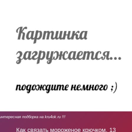
интересная подборка на kru4ok.ru !!!
Как связать мороженое крючком, 13