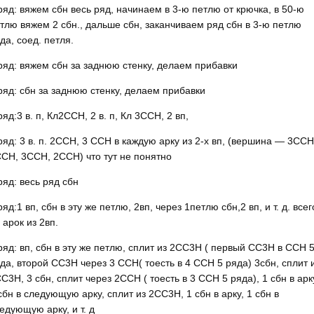
ряд: вяжем сбн весь ряд, начинаем в 3-ю петлю от крючка, в 50-ю
тлю вяжем 2 сбн., дальше сбн, заканчиваем ряд сбн в 3-ю петлю
да, соед. петля.
ряд: вяжем сбн за заднюю стенку, делаем прибавки
ряд: сбн за заднюю стенку, делаем прибавки
ряд:3 в. п, Кл2ССН, 2 в. п, Кл 3ССН, 2 вп,
ряд: 3 в. п. 2ССН, 3 ССН в каждую арку из 2-х вп, (вершина — 3ССН
СН, 3ССН, 2ССН) что тут не понятно
ряд: весь ряд сбн
ряд:1 вп, сбн в эту же петлю, 2вп, через 1петлю сбн,2 вп, и т. д. всег
 арок из 2вп.
ряд: вп, сбн в эту же петлю, сплит из 2СС3Н ( первый СС3Н в ССН 
да, второй СС3Н через 3 ССН( тоесть в 4 ССН 5 ряда) 3сбн, сплит 
С3Н, 3 сбн, сплит через 2ССН ( тоесть в 3 ССН 5 ряда), 1 сбн в арк
сбн в следующую арку, сплит из 2СС3Н, 1 сбн в арку, 1 сбн в
едующую арку, и т. д