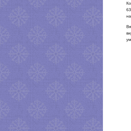
Ко
63
на
Вя
ви
ум