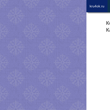
kru4ok.ru
К
К