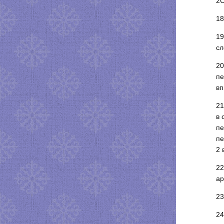
2С
18
19
сл
20
пе
вп
21
в 
пе
пе
2 
22
ар
23
24