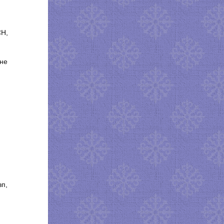
СН,
 не
вп,