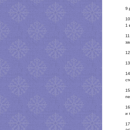
9 
10
1 
11
за
12
13
14
ст
15
пе
16
и т
17