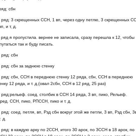
ряд: сбн
 ряд: 3 скрещенных ССН, 1 вп, через одну петлю, 3 скрещенных С
вп, и т, д.
 ряд я пропустила. вернее не записала, сразу перешла к 12, чтобы
путаться так и буду писать.
 ряд: сбн
 ряд: сбн за заднюю стенку
 ряд: сбн, ССН в переднюю стенку 12 ряда, сбн, ССН в переднюю
енку 12 ряда, и т. д.(овал 2сбн, ССН в 12 ряд, 25 раз)
 ряд:рельеф. соед. столбик в ССН 14 ряда, 3 вп, пико, Рельеф.
ред. ССН, пико, РПССН, пико и т. д.
 ряд: соед. петля, вп, Рзд сбн вокруг этой же петли, 3 вп, Рзд сбн, 3
. д.
 ряд: в каждую арку по 2ССН, итого 30 арок, по 3ССН в 18 арок, по