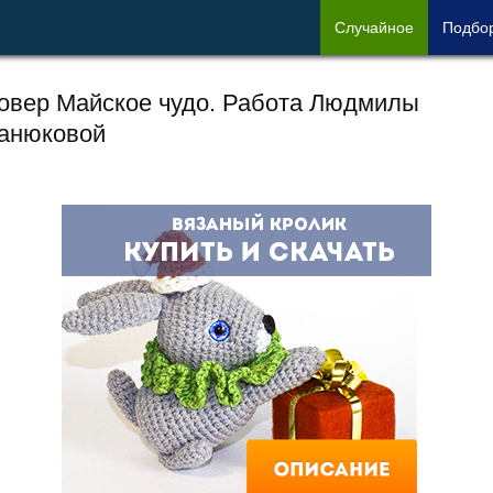
Сл
учайное
Под
бо
овер Майское чудо. Работа Людмилы
анюковой