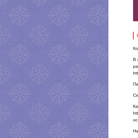
Ко
В 
ра
ht
Пе
Се
Ка
ht
ос
На