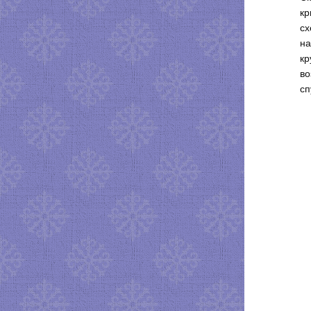
кр
сх
на
кр
во
сп