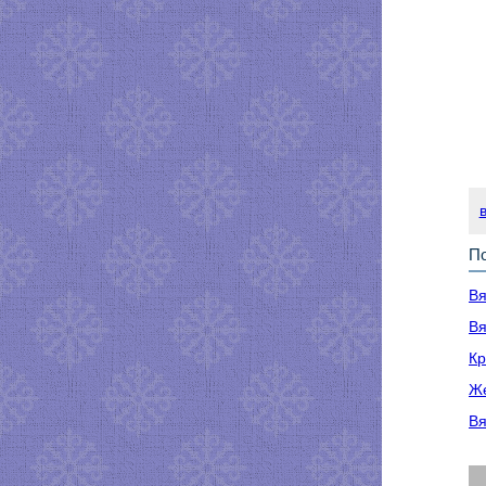
По
Вя
Вя
Кр
Же
Вя