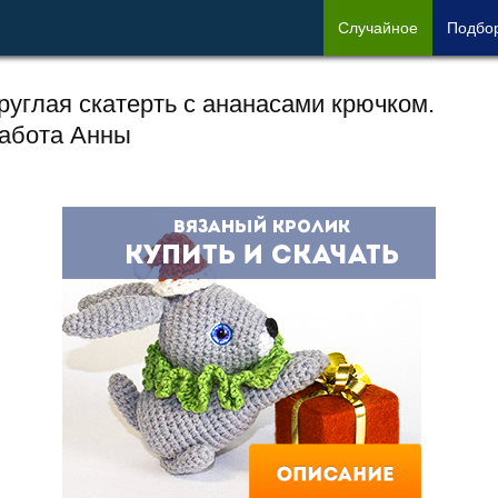
Сл
учайное
Под
бо
руглая скатерть с ананасами крючком.
абота Анны