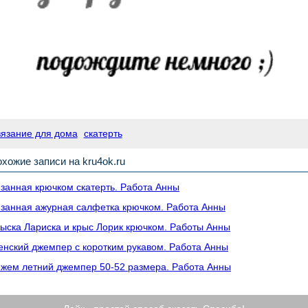
вязание для дома
скатерть
хожие записи на kru4ok.ru
занная крючком скатерть. Работа Анны
занная ажурная салфетка крючком. Работа Анны
ыска Лариска и крыс Лорик крючком. Работы Анны
нский джемпер с коротким рукавом. Работа Анны
жем летний джемпер 50-52 размера. Работа Анны