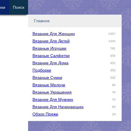
рки
Поиск
Главное
Вязание Для Женщин
2357
Вязание Для Детей
1345
Вязаные Игрушки
781
Вязаные Салфетки
454
Вязание Для Дома
451
Подборки
350
Вязаные Сумки
242
Вязаные Мелочи
94
Вязаные Украшения
76
Вязание Для Мужчин
70
Вязание Для Начинающих
65
Обзор Пряжи
19