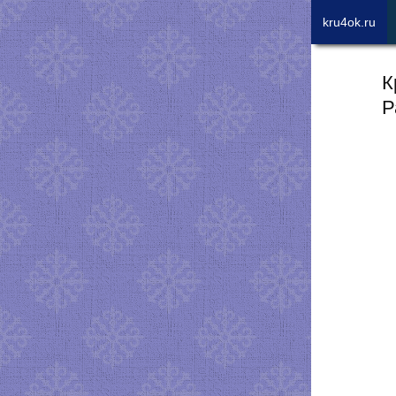
kru4ok.ru
К
Р