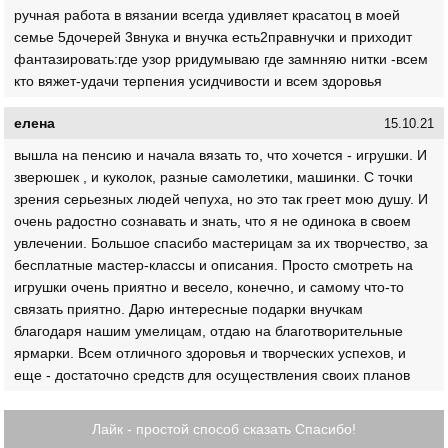
ручная работа в вязании всегда удивляет красатоц в моей
семье 5дочерей 3внука и внучка есть2правнучки и приходит
фантазировать:где узор рридумываю где замнняю нитки -всем
кто вяжет-удачи терпения усидчивости и всем здоровья
елена
15.10.21
вышла на пенсию и начала вязать то, что хочется - игрушки. И
зверюшек , и куколок, разные самолетики, машинки. С точки
зрения серьезных людей чепуха, но это так греет мою душу. И
очень радостно сознавать и знать, что я не одинока в своем
увлечении. Большое спасибо мастерицам за их творчество, за
бесплатные мастер-классы и описания. Просто смотреть на
игрушки очень приятно и весело, конечно, и самому что-то
связать приятно. Дарю интересные подарки внучкам
благодаря нашим умелицам, отдаю на благотворительные
ярмарки. Всем отличного здоровья и творческих успехов, и
еще - достаточно средств для осуществления своих планов
Лайк - простой способ сказать Спасибо!