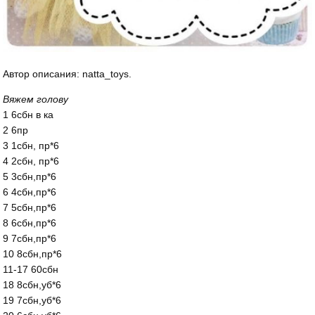
Автор описания: natta_toys.
Вяжем голову
1 6сбн в ка
2 6пр
3 1сбн, пр*6
4 2сбн, пр*6
5 3сбн,пр*6
6 4сбн,пр*6
7 5сбн,пр*6
8 6сбн,пр*6
9 7сбн,пр*6
10 8сбн,пр*6
11-17 60сбн
18 8сбн,уб*6
19 7сбн,уб*6