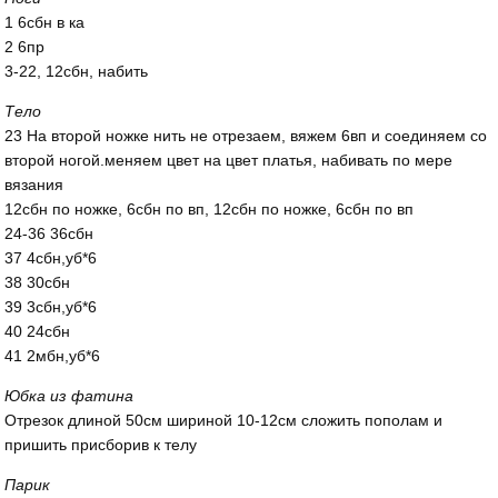
1 6сбн в ка
2 6пр
3-22, 12сбн, набить
Тело
23 На второй ножке нить не отрезаем, вяжем 6вп и соединяем со
второй ногой.меняем цвет на цвет платья, набивать по мере
вязания
12сбн по ножке, 6сбн по вп, 12сбн по ножке, 6сбн по вп
24-36 36сбн
37 4сбн,уб*6
38 30сбн
39 3сбн,уб*6
40 24сбн
41 2мбн,уб*6
Юбка из фатина
Отрезок длиной 50см шириной 10-12см сложить пополам и
пришить присборив к телу
Парик