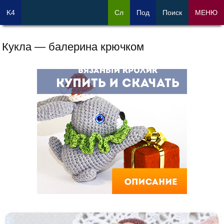
K4
Сл
Под
Поиск
МЕНЮ
Кукла — балерина крючком