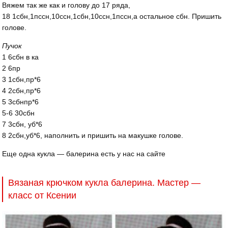
Вяжем так же как и голову до 17 ряда,
18 1сбн,1пссн,10ссн,1сбн,10ссн,1пссн,а остальное сбн. Пришить
голове.
Пучок
1 6сбн в ка
2 6пр
3 1сбн,пр*6
4 2сбн,пр*6
5 3сбнпр*6
5-6 30сбн
7 3сбн, уб*6
8 2сбн,уб*6, наполнить и пришить на макушке голове.
Еще одна кукла — балерина есть у нас на сайте
Вязаная крючком кукла балерина. Мастер —
класс от Ксении