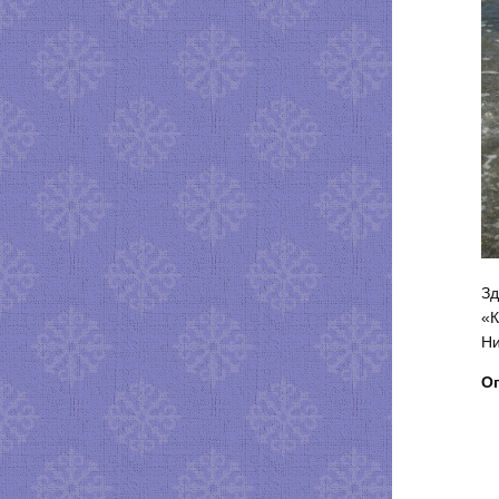
Зд
«К
Ни
Оп