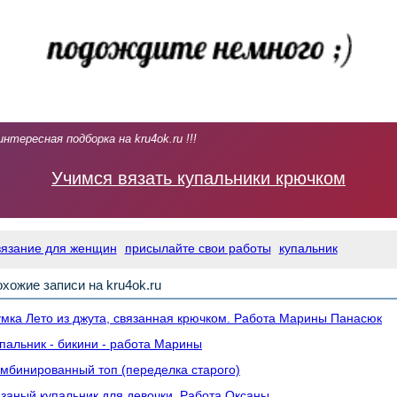
интересная подборка на kru4ok.ru !!!
Учимся вязать купальники крючком
вязание для женщин
присылайте свои работы
купальник
хожие записи на kru4ok.ru
мка Лето из джута, связанная крючком. Работа Марины Панасюк
пальник - бикини - работа Марины
мбинированный топ (переделка старого)
заный купальник для девочки. Работа Оксаны