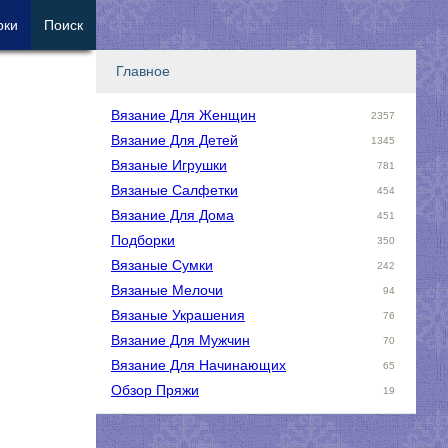
рки
Поиск
Главное
Вязание Для Женщин
2357
Вязание Для Детей
1345
Вязаные Игрушки
781
Вязаные Салфетки
454
Вязание Для Дома
451
Подборки
350
Вязаные Сумки
242
Вязаные Мелочи
94
Вязаные Украшения
76
Вязание Для Мужчин
70
Вязание Для Начинающих
65
Обзор Пряжи
19