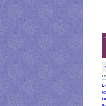
По
Су
Ку
Ко
Вя