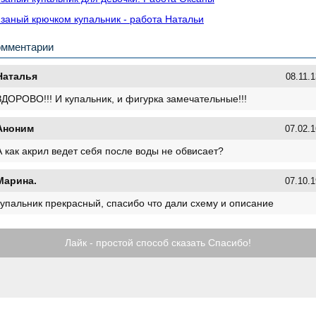
заный крючком купальник - работа Натальи
омментарии
Наталья
08.11.1
ЗДОРОВО!!! И купальник, и фигурка замечательные!!!
Аноним
07.02.1
А как акрил ведет себя после воды не обвисает?
Марина.
07.10.1
купальник прекрасный, спасибо что дали схему и описание
Лайк - простой способ сказать Спасибо!