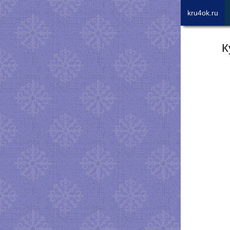
kru4ok.ru
К