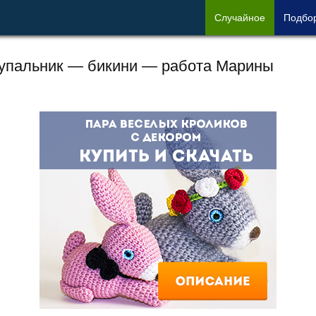
Сл
учайное
Под
бо
упальник — бикини — работа Марины