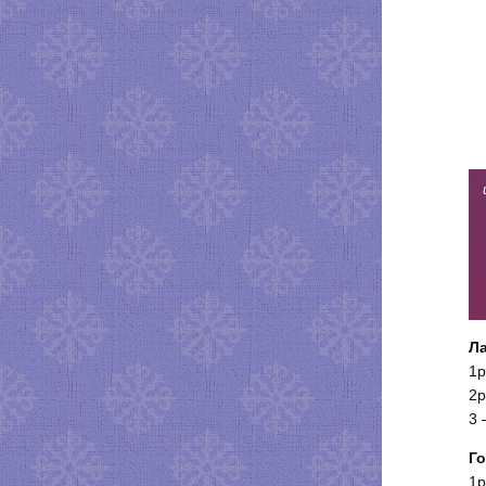
Ла
1р
2р
3 
Го
1р