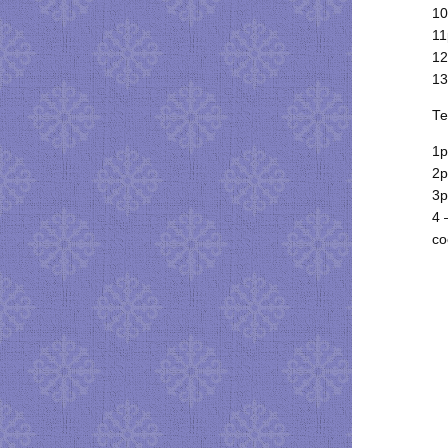
10
11
12
13
Те
1р
2р
3р
4 
со