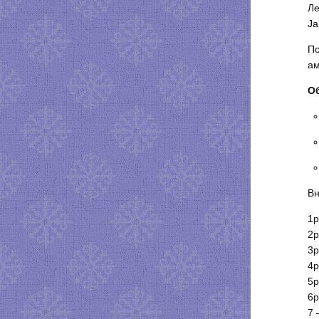
Ле
Ja
По
ам
О
Вн
1р
2р
3р
4р
5р
6р
7 