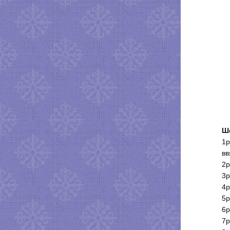
Ш
1р
вв
2р
3р
4р
5р
6р
7р