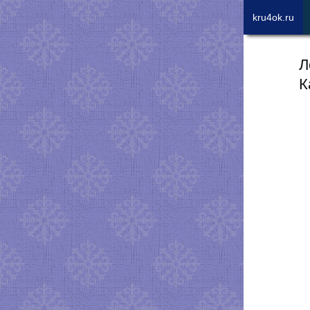
kru4ok.ru
Л
К