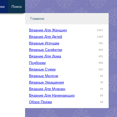
рки
Поиск
Главное
Вязание Для Женщин
2357
Вязание Для Детей
1345
Вязаные Игрушки
781
Вязаные Салфетки
454
Вязание Для Дома
451
Подборки
350
Вязаные Сумки
242
Вязаные Мелочи
94
Вязаные Украшения
76
Вязание Для Мужчин
70
Вязание Для Начинающих
65
Обзор Пряжи
19