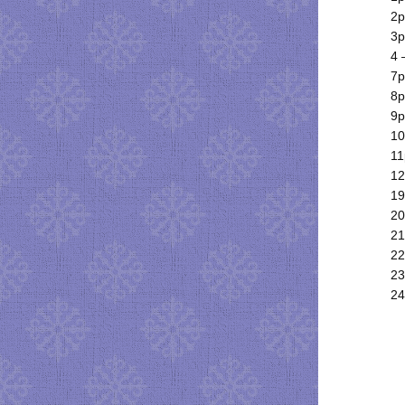
2р
3р
4 
7р
8р
9р
10
11
12
19
20
21
22
23
24