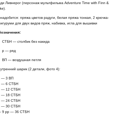
ди Ливнерог (персонаж мультфильма Adventure Time with Finn &
ke).
надобится: пряжа цветов радуги, белая пряжа тонкая, 2 крючка-
игуруми для двух видов пряж, набивка, игла для вышивки
бозначения:
СТБН — столбик без накида
р — ряд
ВП — воздушная петля
утренний шарик (2 детали, фото 4):
 — 3 ВП
 — 6 СТБН
 — 12 СТБН
 — 18 СТБН
 — 24 СТБН
 — 30 СТБН
– 9 рр — 36 СТБН