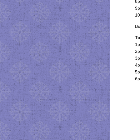
8р
9р
10
Вы
Т
1р
2р
3р
4р
5р
6р