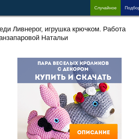
Сл
учайное
Под
бо
еди Ливнерог, игрушка крючком. Работа
анзапаровой Натальи