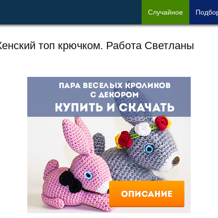
Сл
учайное
Под
бо
енский топ крючком. Работа Светланы