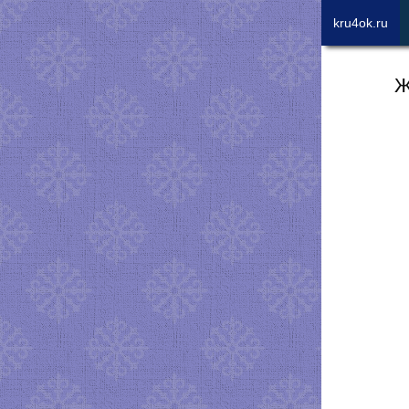
kru4ok.ru
Ж