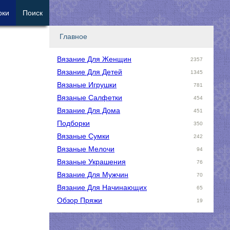
рки
Поиск
Главное
Вязание Для Женщин
2357
Вязание Для Детей
1345
Вязаные Игрушки
781
Вязаные Салфетки
454
Вязание Для Дома
451
Подборки
350
Вязаные Сумки
242
Вязаные Мелочи
94
Вязаные Украшения
76
Вязание Для Мужчин
70
Вязание Для Начинающих
65
Обзор Пряжи
19