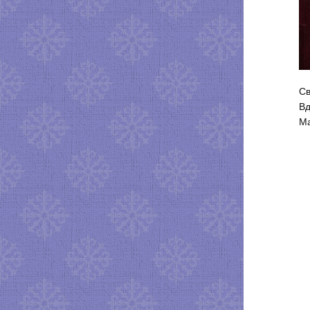
Св
Вд
Ма