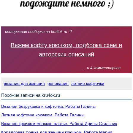
интересная подборка на kru4ok.ru !!!
Вяжем кофту крючком, подборка схем и
авторских описаний
... и 4 комментариев
вязание для женщин
реновация
летние кофточки
Похожие записи на kru4ok.ru
Вязаная безрукавка и кофточка. Работы Галины
Летняя кофточка крючком. Работа Галины
Вязаное крючком женское платье. Работа Ирины Стильник
Коралловая туника для женщин крючком. Работа Марии