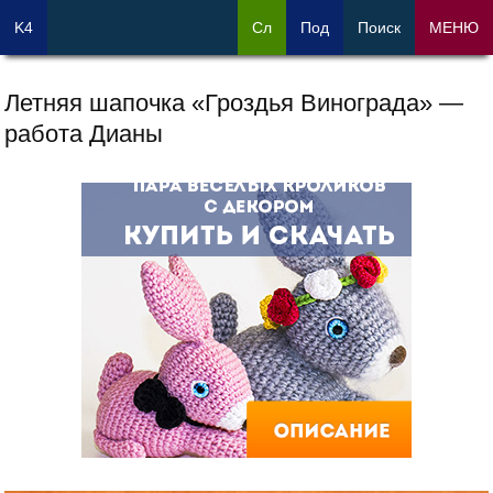
K4
Сл
Под
Поиск
МЕНЮ
Летняя шапочка «Гроздья Винограда» —
работа Дианы