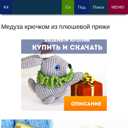
K4
Сл
Под
Поиск
МЕНЮ
Медуза крючком из плюшевой пряжи