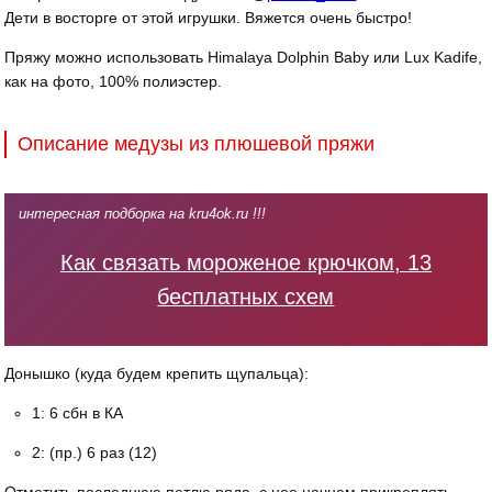
Дети в восторге от этой игрушки. Вяжется очень быстро!
Пряжу можно использовать Himalaya Dolphin Baby или Lux Kadife,
как на фото, 100% полиэстер.
Описание медузы из плюшевой пряжи
интересная подборка на kru4ok.ru !!!
Как связать мороженое крючком, 13
бесплатных схем
Донышко (куда будем крепить щупальца):
1: 6 сбн в КА
2: (пр.) 6 раз (12)
Отметить последнюю петлю ряда, с нее начнем прикреплять