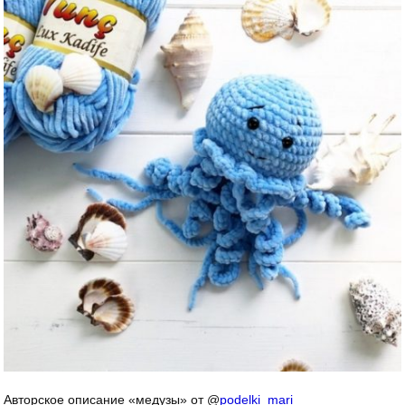
Авторское описание «медузы» от @
podelki_mari