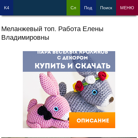
K4
Сл
Под
Поиск
МЕНЮ
Меланжевый топ. Работа Елены
Владимировны