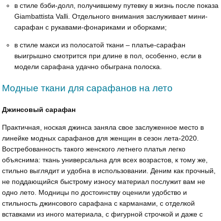
в стиле бэби-долл, получившему путевку в жизнь после показа
Giambattista Valli. Отдельного внимания заслуживает мини-
сарафан с рукавами-фонариками и оборками;
в стиле макси из полосатой ткани – платье-сарафан
выигрышно смотрится при длине в пол, особенно, если в
модели сарафана удачно обыграна полоска.
Модные ткани для сарафанов на лето
Джинсовый сарафан
Практичная, ноская джинса заняла свое заслуженное место в
линейке модных сарафанов для женщин в сезон лета-2020.
Востребованность такого женского летнего платья легко
объяснима: ткань универсальна для всех возрастов, к тому же,
стильно выглядит и удобна в использовании. Деним как прочный,
не поддающийся быстрому износу материал послужит вам не
одно лето. Модницы по достоинству оценили удобство и
стильность джинсового сарафана с карманами, с отделкой
вставками из иного материала, с фигурной строчкой и даже с