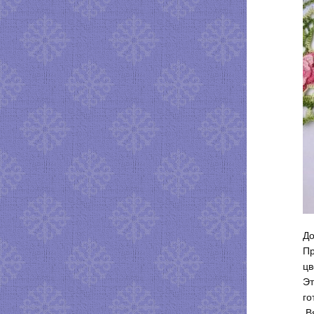
До
Пр
цв
Эт
го
.В