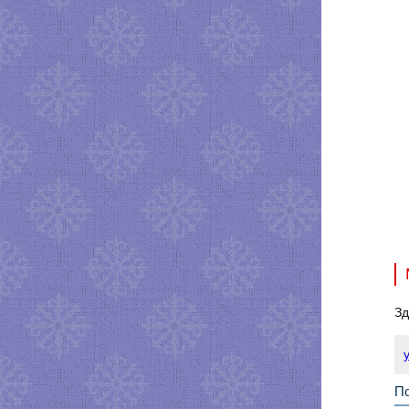
Зд
По