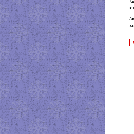
Ка
ют
Ав
ав