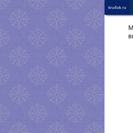
kru4ok.ru
М
в