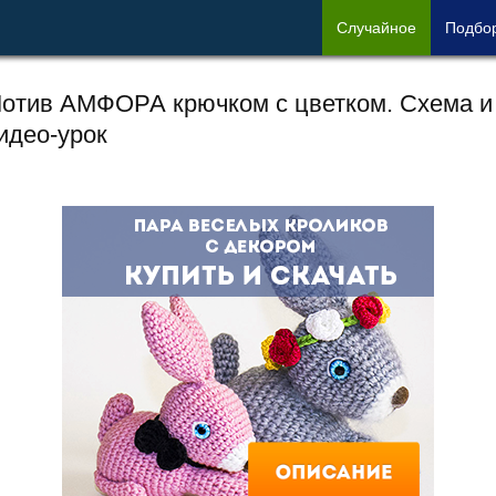
Сл
учайное
Под
бо
отив АМФОРА крючком с цветком. Схема и
идео-урок