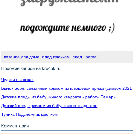
вязание для дома
плед крючком
плед
inernal
Похожие записи на kru4ok.ru
Чудики в чашках
Бычок Боря, связанный крюком из плюшевой пряжи (символ 2021 
Детские пледы из бабушкиного квадрата - работы Тамары
Детский плед крючком из бабушкиных квадратов
Туника Подснежник крючком
Комментарии