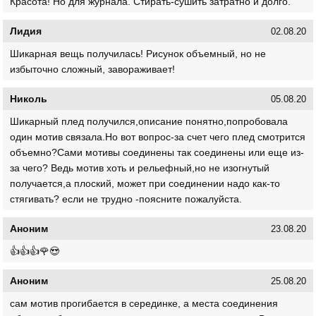
Красота! Но для журнала. Стирать-сушить затратно и долго.
Лидия
02.08.20
Шикарная вещь получилась! Рисунок объемный, но не
избыточно сложный, завораживает!
Николь
05.08.20
Шикарный плед получился,описание понятно,попробовала
один мотив связала.Но вот вопрос-за счет чего плед смотрится
объемно?Сами мотивы соединены так соединены или еще из-
за чего? Ведь мотив хоть и рельефный,но не изогнутый
получается,а плоский, может при соединении надо как-то
стягивать? если не трудно -поясните пожалуйста.
Аноним
23.08.20
👍👍👍🌹😍
Аноним
25.08.20
сам мотив прогибается в серединке, а места соединения