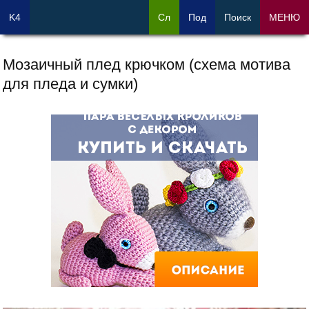
K4
Сл
Под
Поиск
МЕНЮ
Мозаичный плед крючком (схема мотива
для пледа и сумки)