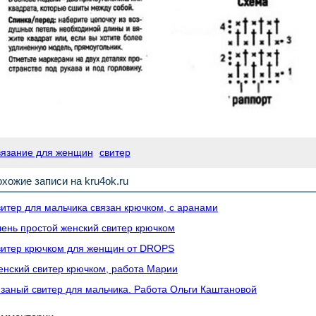
вязание для женщин
свитер
хожие записи на kru4ok.ru
итер для мальчика связан крючком, с аранами
ень простой женский свитер крючком
итер крючком для женщин от DROPS
нский свитер крючком, работа Марии
заный свитер для мальчика. Работа Ольги Каштановой