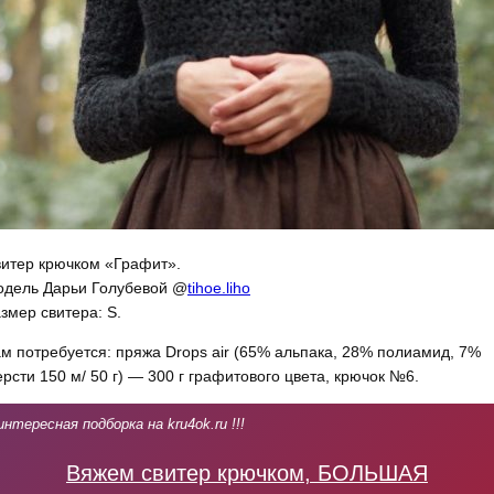
итер крючком «Графит».
дель Дарьи Голубевой @
tihoe.liho
змер свитера: S.
м потребуется: пряжа Drops air (65% альпака, 28% полиамид, 7%
рсти 150 м/ 50 г) — 300 г графитового цвета, крючок №6.
интересная подборка на kru4ok.ru !!!
Вяжем свитер крючком, БОЛЬШАЯ