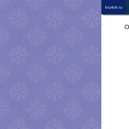
kru4ok.ru
О