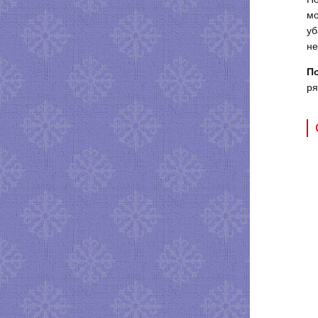
мо
уб
не
П
ря