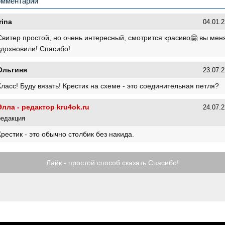
омментарии
rina
04.01.2
Свитер простой, но очень интересный, смотрится красиво🤗 вы мен
вдохновили! Спасибо!
Ольгиня
23.07.2
Класс! Буду вязать! Крестик на схеме - это соединительная петля?
Элла - редактор kru4ok.ru
24.07.2
редакция
Крестик - это обычно столбик без накида.
Лайк - простой способ сказать Спасибо!