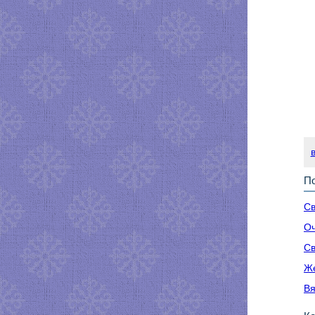
По
Св
Оч
Св
Же
Вя