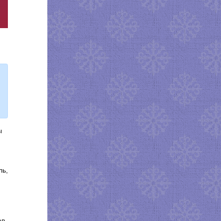
ы
ль,
ав