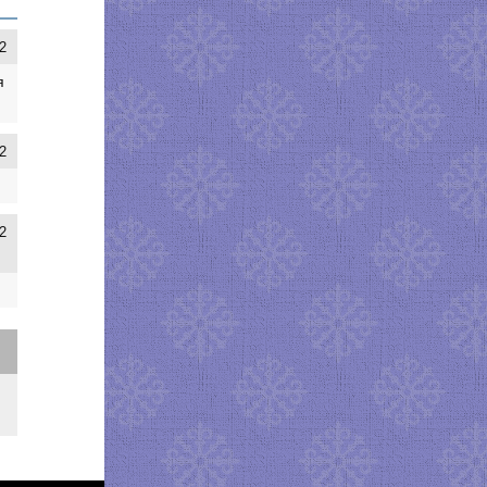
2
я
2
2