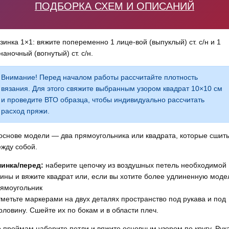
ПОДБОРКА СХЕМ И ОПИСАНИЙ
зинка 1×1: вяжите попеременно 1 лице-вой (выпуклый) ст. с/н и 1
наночный (вогнутый) ст. с/н.
Внимание! Перед началом работы рассчитайте плотность
вязания. Для этого свяжите выбранным узором квадрат 10×10 см
и проведите ВТО образца, чтобы индивидуально рассчитать
расход пряжи.
основе модели — два прямоугольника или квадрата, которые сшит
жду собой.
инка/перед:
наберите цепочку из воздушных петель необходимой
ины и вяжите квадрат или, если вы хотите более удлиненную моде
ямоугольник
метьте маркерами на двух деталях пространство под рукава и под
рловину. Сшейте их по бокам и в области плеч.
 проймам наберите петли и вяжите основным узором по кругу. Рук