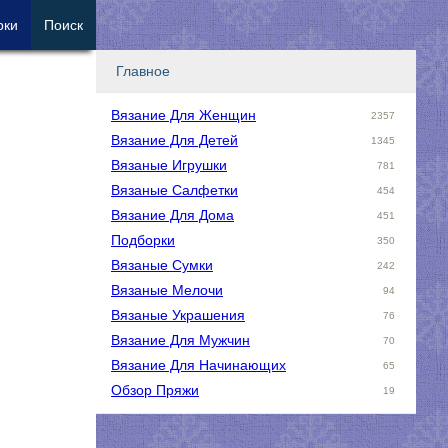
рки
Поиск
Главное
Вязание Для Женщин
2357
Вязание Для Детей
1345
Вязаные Игрушки
781
Вязаные Салфетки
454
Вязание Для Дома
451
Подборки
350
Вязаные Сумки
242
Вязаные Мелочи
94
Вязаные Украшения
76
Вязание Для Мужчин
70
Вязание Для Начинающих
65
Обзор Пряжи
19