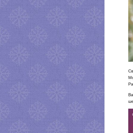
Св
Мо
Ра
Ва
ше