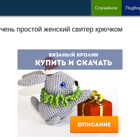
Сл
учайное
Под
бо
чень простой женский свитер крючком