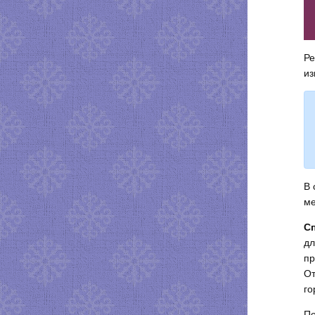
Ре
из
В 
ме
Сп
дл
пр
От
го
По