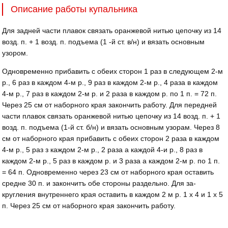
Описание работы купальника
Для задней части плавок связать оранжевой нитью цепоч­ку из 14
возд. п. + 1 возд. п. подъема (1 -й ст. в/н) и вязать основным
узором.
Одновременно прибавить с обеих сто­рон 1 раз в следующем 2-м
р., 6 раз в каждом 4-м р., 9 раз в каждом 2-м р., 4 раза в каждом
4-м р., 7 раз в каждом 2-м р. и 2 раза в каждом р. по 1 п. = 72 п.
Через 25 см от наборного края закон­чить работу. Для передней
части плавок связать оранжевой нитью цепочку из 14 возд. п. + 1
возд. п. подъема (1-й ст. б/н) и вязать основным узорам. Через 8
см от наборного края прибавить с обеих сторон 2 раза в каждом
4-м р., 5 раз з каждом 2-м р., 2 раза а каждой 4-и р., 8 раз в
каждом 2-м р., 5 раз в каждом р. и 3 раза а каждом 2-м р. по 1 п.
= 64 п. Одновременно через 23 см от набор­ного края оставить
средне 30 п. и закончитъ обе стороны раздельно. Для за­
кругления внутреннего края оставить в каждом 2 м р. 1 х 4 и 1 х 5
п. Через 25 см от наборного края закончить работу.