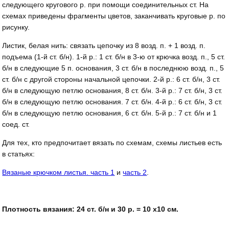
следующего кругового р. при помощи соединительных ст. На
схемах приведены фрагменты цветов, заканчивать круговые р. по
рисунку.
Листик, белая нить: связать цепоч­ку из 8 возд. п. + 1 возд. п.
подъема (1-й ст. б/н). 1-й р.: 1 ст. б/н в 3-ю от крючка возд. п., 5 ст.
б/н в следую­щие 5 п. основания, 3 ст. б/н в по­следнюю возд. п., 5
ст. б/н с другой стороны начальной цепочки. 2-й р.: 6 ст. б/н, 3 ст.
б/н в следующую петлю основания, 8 ст. б/н. 3-й р.: 7 ст. б/н, 3 ст.
б/н в следующую петлю основа­ния. 7 ст. б/н. 4-й р.: 6 ст. б/н, 3 ст.
б/н в следующую петлю основания, 6 ст. б/н. 5-й р.: 7 ст. б/н и 1
соед. ст.
Для тех, кто предпочитает вязать по схемам, схемы листьев есть
в статьях:
Вязаные крючком листья. часть 1
и
часть 2
.
Плотность вязания: 24 ст. б/н и 30 р. = 10 x10 см.