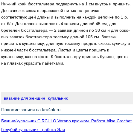
Нижний край бюстгальтера подвернуть на 1 см внутрь и пришить.
Для завязок связать оранжевой нитью по цепочке
соответствующей длины и выполнить на каждой цепочке по 1 р.
ст. б/н. Для плавок выполнить 4 завязки длиной 45 см, для
бретелей бюстгальтера — 2 завязки длиной по 38 см и для боко­
вых завязок бюстгальтера тесемку длиной 105 см. Завязки
пришить к ку­пальнику, длинную тесемку продеть сквозь кулиску в
нижней части бюст­гальтера. Листья и цветы пришить к
купальнику, как на фото. К бюстгальтеру пришить бусины, цветы
на плавках ук­расить пайетками.
вязание для женщин
купальник
Похожие записи на kru4ok.ru
Бикини/купальник СIRCULO Verano крючком. Работа Alise Crochet
Голубой купальник - работа Эли