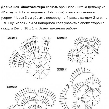
Для чашек бюстгальтера
связать оранжевой нитью цепочку из
42 возд. п. + 1в. п. подъема (1-й ст. б/н) и вязать основным
узором. Через 3 см убавить посередине 4 раза в каж­дом 2-м р. по
1 п. Еще через 7 см от наборного края убавить с обеих сто­рон в
каждом 2-м р. 16 х 1 п. Затем закончить работу.