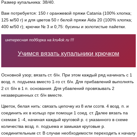
Размер купальника: 38/40.
Вам потребуется: 150 г оранжевой пряжи Catania (100% хлопка;
125 м/50 г) и для цветов 50 г белой пря­жи Aida 20 (100% хлопка;
400 м/50 г); крючки № 3 и 0,75: бусины и золотистые пайетки.
интересная подборка на kru4ok.ru !!!
Учимся вязать купальники крючком
Основной узор; вязать ст. б/н. При этом каждый ряд начинать с 1
возд. п. подъема вместо 1-го ст. б/н. Для при­бавлений выполнять
2 ст. б/н в 1 п. ос­нования. Для убавлений провязывать 2
незавершенных ст. б/н вместе.
Цветок, белая нить: связать цепочку из 8 или ссотв. 4 возд. п. и
соединить их в кольцо при помощи 1 соед. ст. Далее вязать па
схемам 1 -4, начиная каждый круговой р. с указанного в схеме
количества возд. п. подъема и замыкая круговые р.
соединительным ст. В случае необходимости перехо­дить к началу