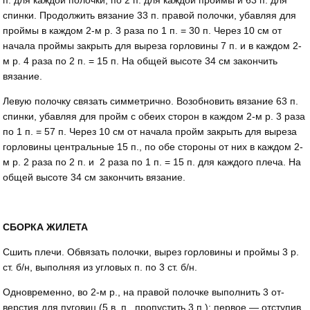
спинки. Продолжить вязание 33 п. правой полочки, убавляя для
проймы в каждом 2-м р. 3 раза по 1 п. = 30 п. Через 10 см от
начала проймы закрыть для выреза горловины 7 п. и в каждом 2-
м р. 4 раза по 2 п. = 15 п. На общей высоте 34 см закончить
вязание.
Левую полочку связать сим­метрично. Возобновить вязание 63 п.
спинки, убавляя для пройм с обеих сторон в каждом 2-м р. 3 раза
по 1 п. = 57 п. Через 10 см от начала пройм закрыть для выреза
горловины центральные 15 п., по обе стороны от них в каждом 2-
м р. 2 раза по 2 п. и 2 раза по 1 п. = 15 п. для каждого плеча. На
общей высоте 34 см закончить вязание.
СБОРКА ЖИЛЕТА
Сшить плечи. Обвязать полочки, вырез горловины и проймы 3 р.
ст. б/н, выполняя из угловых п. по 3 ст. б/н.
Одновременно, во 2-м р., на правой полочке выполнить 3 от­
верстия для пуговиц (5 в. п., пропустить 3 п.): первое — отступив