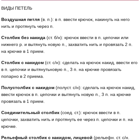
ВИДЫ ПЕТЕЛЬ
Воздушная петля
(в. п.): в п. ввести крючок, накинуть на него
нить и протянуть через п.
Столбик без накида
(ст. б/н): крючок ввести в п. цепочки или
нижнего р. и вытянуть новую п., захватить нить и провязать 2 п.
на крючке в 1 прием.
Столбик с накидом
(ст. с/н): сделать на крючок накид, ввес­ти его
в п. цепочки и вытянутьновую п., 3 п. на крючке про­вязать
попарно в 2 приема.
Полустолбик с накидом
(полуст. с/н): сделать на крючок накид,
ввести крючок в п. це­почки и вытянуть новую п., 3 п. на крючке
провязать в 1 прием.
Соединительный столбик
(соед. ст.): крючок ввести в п.
цепочки, захватить нить и про­тянуть ее через п. цепочки и п. на
крючке.
Рельефный столбик с наки­дом, лицевой
(рельефн. ст. с/н.