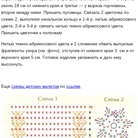
около 18 см от нижнего края и третье — у выреза горловины,
второе между ними. Пришить пуговицы. Связать 2 цве­точка по
схеме 2, выполняя начальное кольцо и 1-й р. нитью абрикосового
цвета, 2-й и 3-й р. связать нитью темно-абрико­сового цвета.
Пришить цветочки к полочкам.
Нитью темно-абрикосового цве­та в 2 сложения обвить вы­пуклые
фрагменты узора (см. фото), отступив от нижнего края 3 см и от
верхнего края 5 см. Готовое изделие увлажнить и дать ему
высохнуть.
Еще
схемы детских жилетов
по
ссылке
.