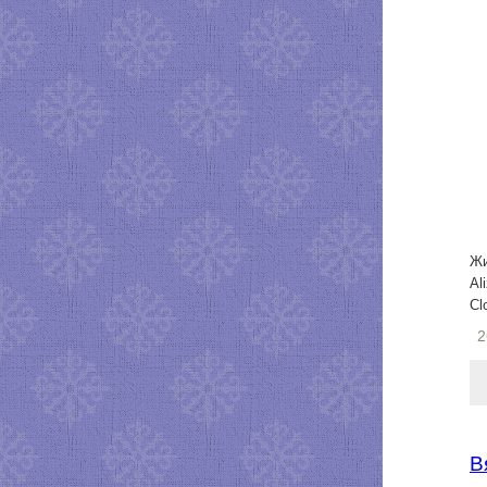
Жи
Al
Cl
2
В