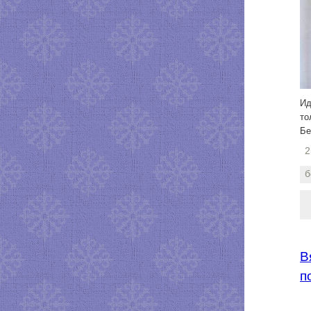
Ид
то
Бе
2
б
В
п