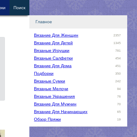
рки
Поиск
Главное
Вязание Для Женщин
2357
Вязание Для Детей
1345
Вязаные Игрушки
781
Вязаные Салфетки
454
Вязание Для Дома
451
Подборки
350
Вязаные Сумки
242
Вязаные Мелочи
94
Вязаные Украшения
76
Вязание Для Мужчин
70
Вязание Для Начинающих
65
Обзор Пряжи
19