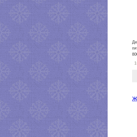
Де
пя
80
1
Ж