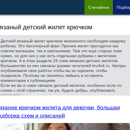
Сл
учайное
Под
бо
язаный детский жилет крючком
Детский вязаный жилет крючком
жизненного необходим каждому
ребенку. Это бесспорный факт. Причем жилет пригодится как
совсем малышам, так и школьникам. Тем что ещё старше тоже
нужен, но для них у нас есть отдельная рубрика с жилетами
крючком. А в этом разделе 24 схем вязания детских жилетов.
Большинство из них связаны руками читателей kru4ok.ru. Авторы
опубликовали свои работы чтобы вы их оценили, чтобы
похвалили. Поэтому не ленитесь лайкать и оставлять
комментарии к публикациям.
Если же вы и сами связали детский жилетик, особенно если по
схеме с этой странички, так уж, будьте добры, опубликовать
результаты.
язание крючком жилета для девочки, большая
одборка схем и описаний