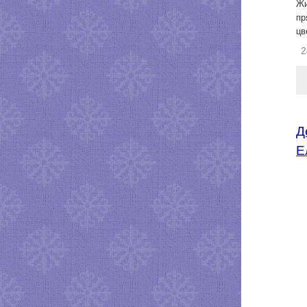
Жи
пр
цв
2
Д
Е