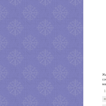
Жи
со
ма
1
в