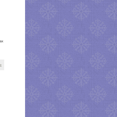
мах
е