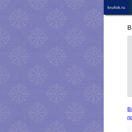
kru4ok.ru
В
В
п