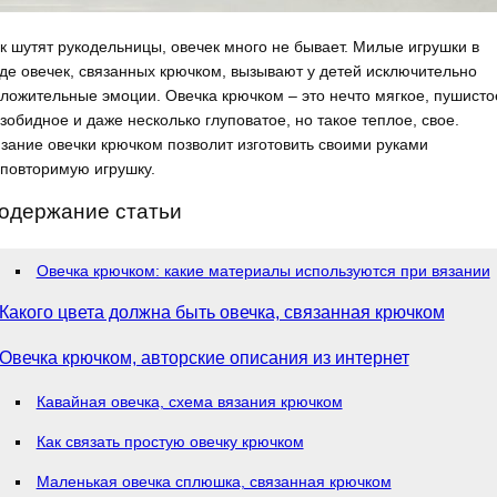
к шутят рукодельницы, овечек много не бывает. Милые игрушки в
де овечек, связанных крючком, вызывают у детей исключительно
ложительные эмоции. Овечка крючком – это нечто мягкое, пушисто
зобидное и даже несколько глуповатое, но такое теплое, свое.
зание овечки крючком позволит изготовить своими руками
повторимую игрушку.
одержание статьи
Овечка крючком: какие материалы используются при вязании
Какого цвета должна быть овечка, связанная крючком
Овечка крючком, авторские описания из интернет
Кавайная овечка, схема вязания крючком
Как связать простую овечку крючком
Маленькая овечка сплюшка, связанная крючком