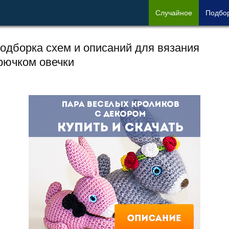
Сл
учайное
Под
бо
одборка схем и описаний для вязания
рючком овечки