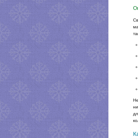
О
Св
ма
та
Не
ни
дл
ко
К