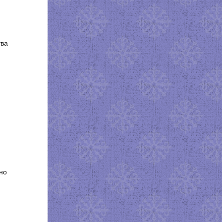
тва
но