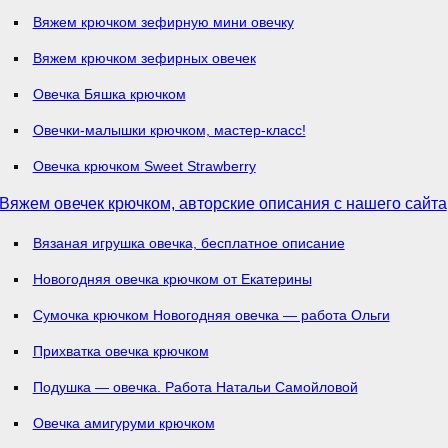
Вяжем крючком зефирную мини овечку
Вяжем крючком зефирных овечек
Овечка Бяшка крючком
Овечки-малышки крючком, мастер-класс!
Овечка крючком Sweet Strawberry
Вяжем овечек крючком, авторские описания с нашего сайта
Вязаная игрушка овечка, бесплатное описание
Новогодняя овечка крючком от Екатерины
Сумочка крючком Новогодняя овечка — работа Ольги
Прихватка овечка крючком
Подушка — овечка. Работа Натальи Самойловой
Овечка амигуруми крючком