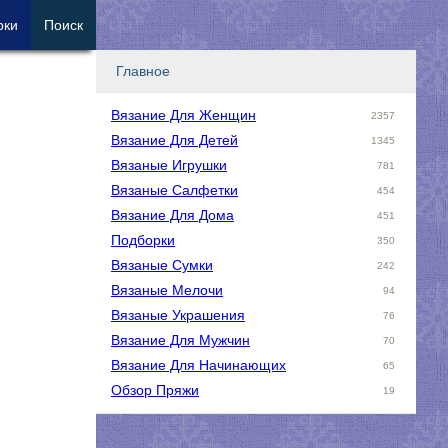
рки
Поиск
Главное
Вязание Для Женщин
2357
Вязание Для Детей
1345
Вязаные Игрушки
781
Вязаные Салфетки
454
Вязание Для Дома
451
Подборки
350
Вязаные Сумки
242
Вязаные Мелочи
94
Вязаные Украшения
76
Вязание Для Мужчин
70
Вязание Для Начинающих
65
Обзор Пряжи
19