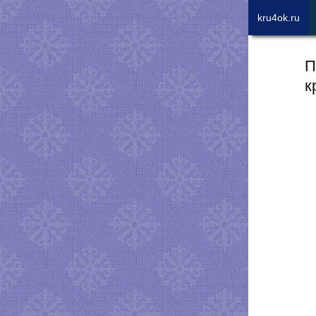
kru4ok.ru
П
к