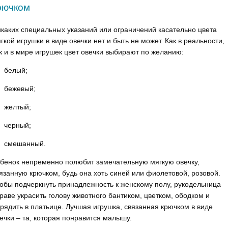
рючком
каких специальных указаний или ограничений касательно цвета
гкой игрушки в виде овечки нет и быть не может. Как в реальности,
к и в мире игрушек цвет овечки выбирают по желанию:
белый;
бежевый;
желтый;
черный;
смешанный.
бенок непременно полюбит замечательную мягкую овечку,
язанную крючком, будь она хоть синей или фиолетовой, розовой.
обы подчеркнуть принадлежность к женскому полу, рукодельница
раве украсить голову животного бантиком, цветком, ободком и
рядить в платьице. Лучшая игрушка, связанная крючком в виде
ечки – та, которая понравится малышу.