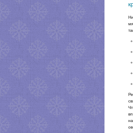
к
Ни
мя
та
Ре
св
Чт
вп
на
ов