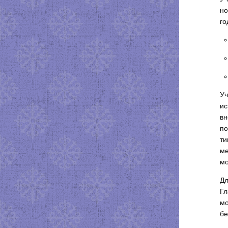
но
го
Уч
ис
вн
по
ти
ме
мо
Дл
Гл
мо
бе