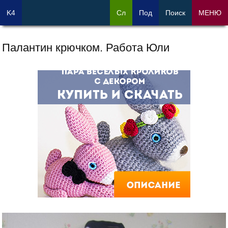
K4
Сл
Под
Поиск
МЕНЮ
Палантин крючком. Работа Юли