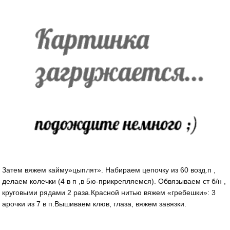
Затем вяжем кайму»цыплят». Набираем цепочку из 60 возд.п ,
делаем колечки (4 в п ,в 5ю-прикрепляемся). Обвязываем ст б/н ,
круговыми рядами 2 раза.Красной нитью вяжем «гребешки»: 3
арочки из 7 в п.Вышиваем клюв, глаза, вяжем завязки.