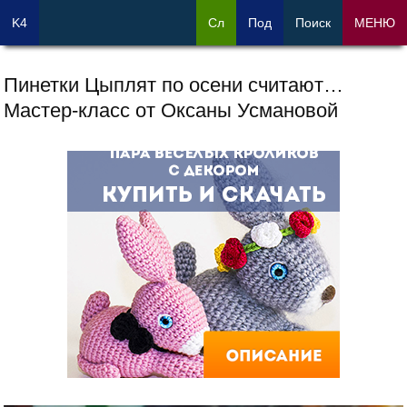
K4
Сл
Под
Поиск
МЕНЮ
Пинетки Цыплят по осени считают…
Мастер-класс от Оксаны Усмановой