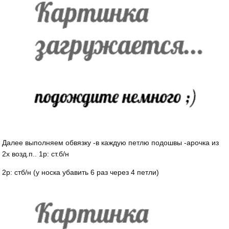
Далее выполняем обвязку -в каждую петлю подошвы -арочка из
2х возд.п.. 1р: ст.б/н
2р: стб/н (у носка убавить 6 раз через 4 петли)