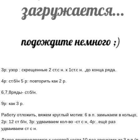
3р: узор : скрещенные 2 ст.с н. к 1ст.с н. ,до конца ряда.
4р: ст.б/н 5 р: повторить как 2 р.
6,7,8ряды- ст.б/н.
9р: как 3 р.
Работу отложить, вяжем круглый мотив: 6 в п. замыкаем в кольцо,
2р: 12 ст б/н, 3р: удваиваем кол-во -ст с н, 4р:..ещё раз
удваиваем ст с н.
Далее прикрепляемся к носовой части 10 раз арочками из 3 в.п.(в