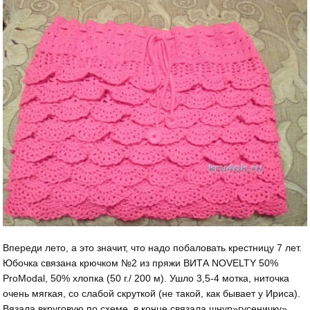
Впереди лето, а это значит, что надо побаловать крестницу 7 лет.
Юбочка связана крючком №2 из пряжи ВИТА NOVELTY 50%
ProModal, 50% хлопка (50 г./ 200 м). Ушло 3,5-4 мотка, ниточка
очень мягкая, со слабой скруткой (не такой, как бывает у Ириса).
Вязала вкруговую по схеме, в конце связала шнур»гусеничку»,