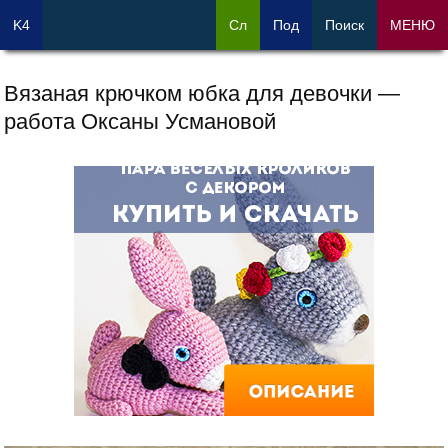
K4
Сл
Под
Поиск
МЕНЮ
Вязаная крючком юбка для девочки —
работа Оксаны Усмановой