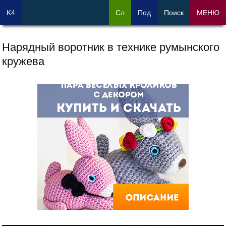
K4
Сл
Под
Поиск
МЕНЮ
Нарядный воротник в технике румынского
кружева