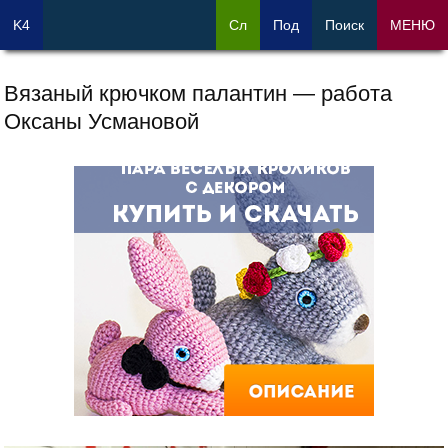
K4
Сл
Под
Поиск
МЕНЮ
Вязаный крючком палантин — работа
Оксаны Усмановой