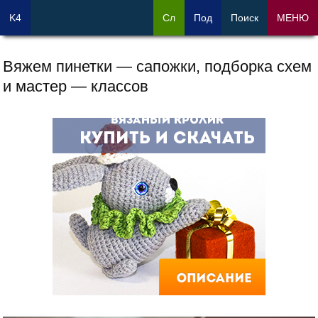
K4
Сл
Под
Поиск
МЕНЮ
Вяжем пинетки — сапожки, подборка схем
и мастер — классов