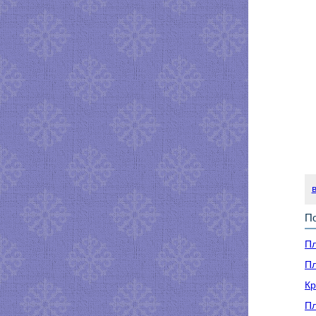
По
Пл
Пл
Кр
Пл