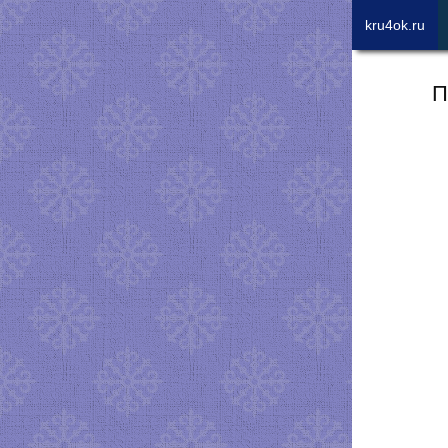
kru4ok.ru
П