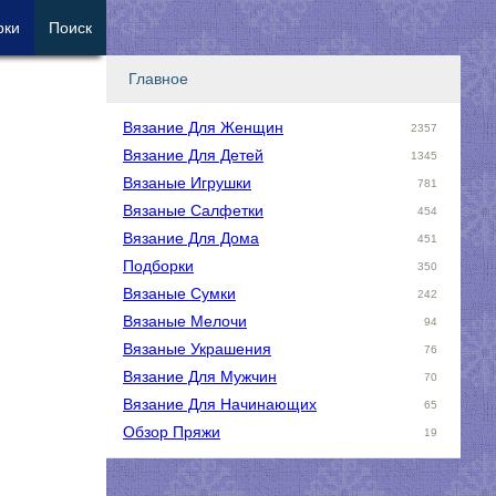
рки
Поиск
Главное
Вязание Для Женщин
2357
Вязание Для Детей
1345
Вязаные Игрушки
781
Вязаные Салфетки
454
Вязание Для Дома
451
Подборки
350
Вязаные Сумки
242
Вязаные Мелочи
94
Вязаные Украшения
76
Вязание Для Мужчин
70
Вязание Для Начинающих
65
Обзор Пряжи
19