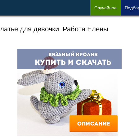
Сл
учайное
Под
бо
латье для девочки. Работа Елены