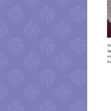
Эт
Зд
эт
Ga