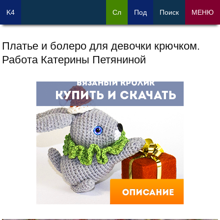
K4
Сл
Под
Поиск
МЕНЮ
Платье и болеро для девочки крючком.
Работа Катерины Петяниной