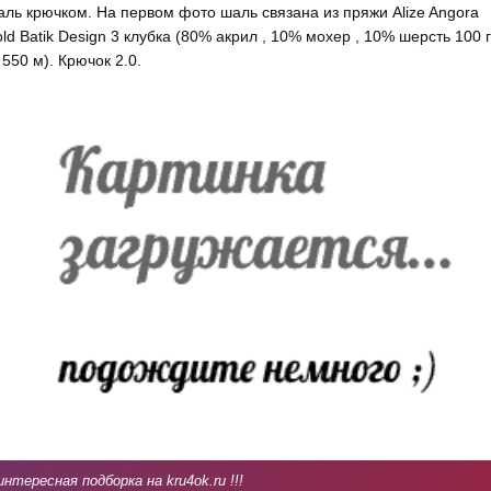
ль крючком. На первом фото шаль связана из пряжи Alize Angora
ld Batik Design 3 клубка (80% акрил , 10% мохер , 10% шерсть 100 г
550 м). Крючок 2.0.
интересная подборка на kru4ok.ru !!!