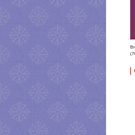
Вт
(7