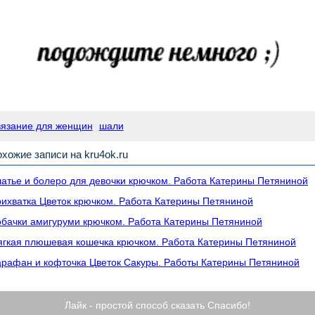
вязание для женщин
шали
хожие записи на kru4ok.ru
атье и болеро для девочки крючком. Работа Катерины Петяниной
ихватка Цветок крючком. Работа Катерины Петяниной
бачки амигуруми крючком. Работа Катерины Петяниной
гкая плюшевая кошечка крючком. Работа Катерины Петяниной
рафан и кофточка Цветок Сакуры. Работы Катерины Петяниной
Лайк - простой способ сказать Спасибо!