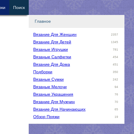
рки
Поиск
Главное
Вязание Для Женщин
2357
Вязание Для Детей
1345
Вязаные Игрушки
781
Вязаные Салфетки
454
Вязание Для Дома
451
Подборки
350
Вязаные Сумки
242
Вязаные Мелочи
94
Вязаные Украшения
76
Вязание Для Мужчин
70
Вязание Для Начинающих
65
Обзор Пряжи
19