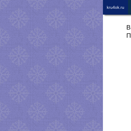
kru4ok.ru
В
П