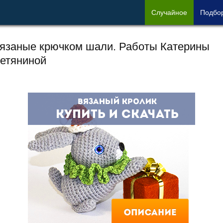
Сл
учайное
Под
бо
язаные крючком шали. Работы Катерины
етяниной