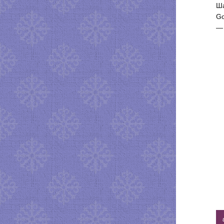
Ша
Go
— 