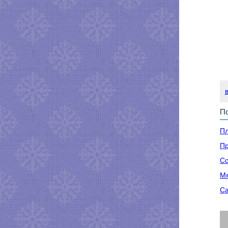
По
Пл
Пр
Со
Мя
Са