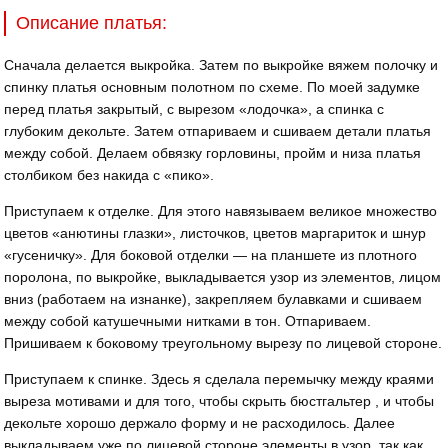
Описание платья:
Сначала делается выкройка. Затем по выкройке вяжем полочку и
спинку платья основным полотном по схеме. По моей задумке
перед платья закрытый, с вырезом «лодочка», а спинка с
глубоким декольте. Затем отпариваем и сшиваем детали платья
между собой. Делаем обвязку горловины, пройм и низа платья
столбиком без накида с «пико».
Приступаем к отделке. Для этого навязываем великое множество
цветов «анютины глазки», листочков, цветов маргариток и шнур
«гусеничку». Для боковой отделки — на планшете из плотного
поролона, по выкройке, выкладывается узор из элементов, лицом
вниз (работаем на изнанке), закрепляем булавками и сшиваем
между собой катушечными нитками в тон. Отпариваем.
Пришиваем к боковому треугольному вырезу по лицевой стороне.
Приступаем к спинке. Здесь я сделала перемычку между краями
выреза мотивами и для того, чтобы скрыть бюстгальтер , и чтобы
декольте хорошо держало форму и не расходилось. Далее
выкладываем уже по лицевой стороне элементы в узор, так как