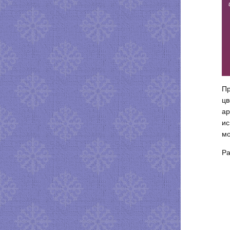
Пр
цв
ар
ис
мо
Ра