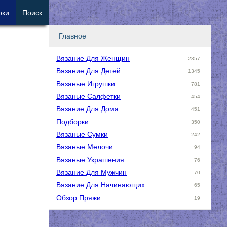
рки
Поиск
Главное
Вязание Для Женщин
2357
Вязание Для Детей
1345
Вязаные Игрушки
781
Вязаные Салфетки
454
Вязание Для Дома
451
Подборки
350
Вязаные Сумки
242
Вязаные Мелочи
94
Вязаные Украшения
76
Вязание Для Мужчин
70
Вязание Для Начинающих
65
Обзор Пряжи
19