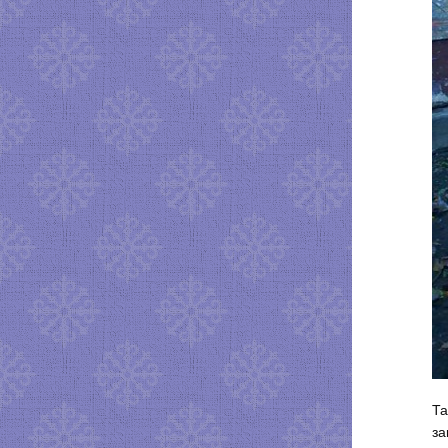
Та
за