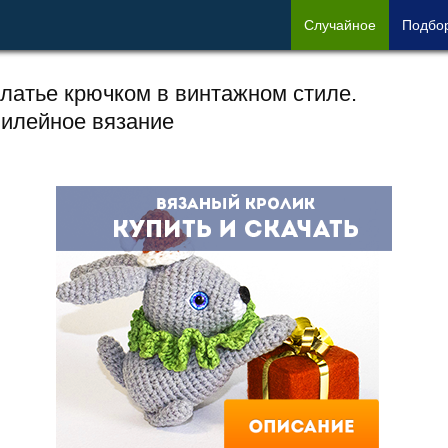
Сл
учайное
Под
бо
латье крючком в винтажном стиле.
илейное вязание