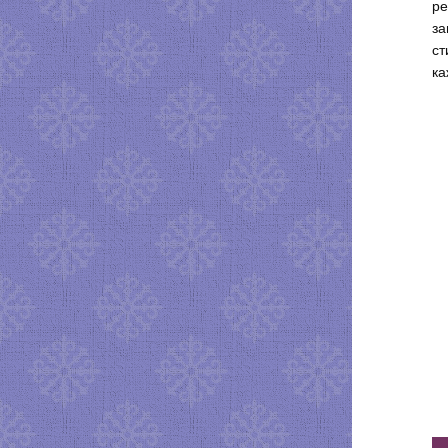
ре
за
ст
ка