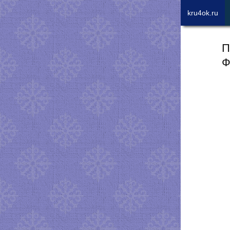
kru4ok.ru
П
Ф