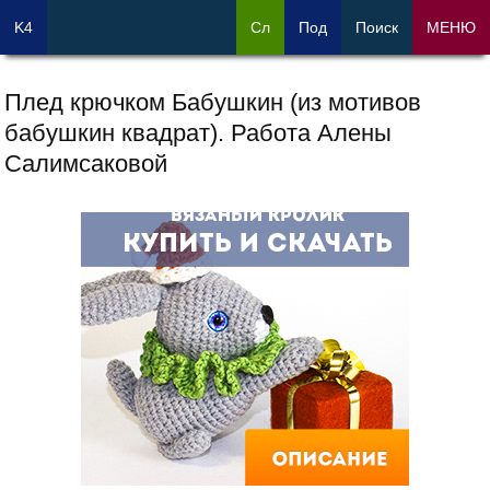
K4
Сл
Под
Поиск
МЕНЮ
Плед крючком Бабушкин (из мотивов
бабушкин квадрат). Работа Алены
Салимсаковой