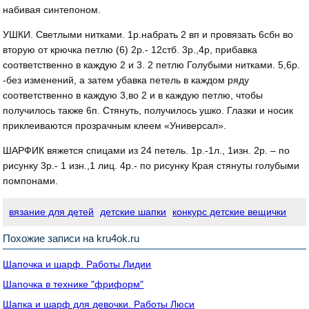
набивая синтепоном.
УШКИ. Светлыми нитками. 1р.набрать 2 вп и провязать 6сбн во
вторую от крючка петлю (6) 2р.- 12стб. 3р.,4р, прибавка
соответственно в каждую 2 и 3. 2 петлю Голубыми нитками. 5,6р.
-без изменений, а затем убавка петель в каждом ряду
соответственно в каждую 3,во 2 и в каждую петлю, чтобы
получилось также 6п. Стянуть, получилось ушко. Глазки и носик
приклеиваются прозрачным клеем «Универсал».
ШАРФИК вяжется спицами из 24 петель. 1р.-1л., 1изн. 2р. – по
рисунку 3р.- 1 изн.,1 лиц. 4р.- по рисунку Края стянуты голубыми
помпонами.
вязание для детей
детские шапки
конкурс детские вещички
Похожие записи на kru4ok.ru
Шапочка и шарф. Работы Лидии
Шапочка в технике "фриформ"
Шапка и шарф для девочки. Работы Люси