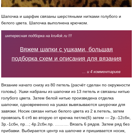
Шапочка и шарфик связаны шерстяными нитками голубого и
белого цвета. Шапочка выполнена крючком.
интересная подборка на kru4ok.ru !!!
Вяжем шапки с ушками, большая
подборка схем и описания для вязания
... и 4 комментариев
Вязание начато снизу из 80 петель (расчёт сделан по окружности
головы). Ушки набраны из шапочки из 13 петель и связаны нитью
голубого цвета. Затем белой нитью произведена отделка
шапочки, одновременно на ушках вывязываются шнурочки для
завязки. Носик связан нитью белого цвета из 2 в.петель, затем
провязать 6 стб во вторую от крючка петлю(6) затем — 2р.-12сбн,
3р.-1сбн, пр…; 4р.2сбн.пр. ………. Вязать 6 рядов. Затем ряд без
прибавки. Выбирается центр на шапочке и пришивается носик,