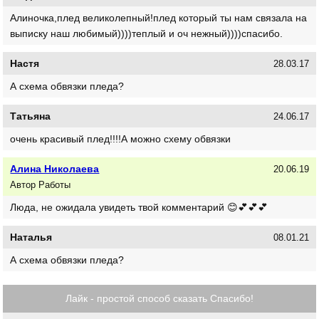
Алиночка,плед великолепный!плед который ты нам связала на
выписку наш любимый))))теплый и оч нежный))))спасибо.
Настя
28.03.17
А схема обвязки пледа?
Татьяна
24.06.17
очень красивый плед!!!!А можно схему обвязки
Алина Николаева
20.06.19
Автор Работы
Люда, не ожидала увидеть твой комментарий 😊💕💕💕
Наталья
08.01.21
А схема обвязки пледа?
Лайк - простой способ сказать Спасибо!