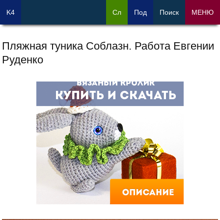
K4
Сл
Под
Поиск
МЕНЮ
Пляжная туника Соблазн. Работа Евгении
Руденко