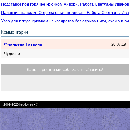
Подставки под горячее крючком Айвори. Работа Светланы Иванов
Палантин на вилке Согревающая нежность. Работа Светланы Ива
Узор для пледа крючком из квадратов без отрыва нити, схема и ви
Комментарии
Фландена Татьяна
20.07.19
Чудесно.
Лайк - простой способ сказать Спасибо!
2009-2026
kru4ok.ru
•
У