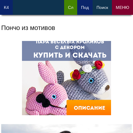
K4
Сл
Под
Поиск
МЕНЮ
Пончо из мотивов