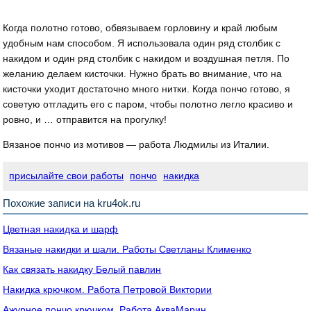
Когда полотно готово, обвязываем горловину и край любым
удобным нам способом. Я использовала один ряд столбик с
накидом и один ряд столбик с накидом и воздушная петля. По
желанию делаем кисточки. Нужно брать во внимание, что на
кисточки уходит достаточно много нитки. Когда пончо готово, я
советую отгладить его с паром, чтобы полотно легло красиво и
ровно, и … отправится на прогулку!
Вязаное пончо из мотивов — работа Людмилы из Италии.
присылайте свои работы
пончо
накидка
Похожие записи на kru4ok.ru
Цветная накидка и шарф
Вязаные накидки и шали. Работы Светланы Клименко
Как связать накидку Белый павлин
Накидка крючком. Работа Петровой Виктории
Ажурное пончо крючком. Работа АкваМарин