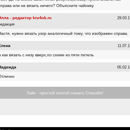
справа или не вязать ничего? Объясните чайнику
Элла - редактор kru4ok.ru
29.03.1
редакция
Настя, нужно вязать узор аналогичный тому, что изображен справа.
Елена
11.07.1
А как вязать с низу вверх,по схеме из пяти петель
Надежда
05.02.1
Отлично
Лайк - простой способ сказать Спасибо!