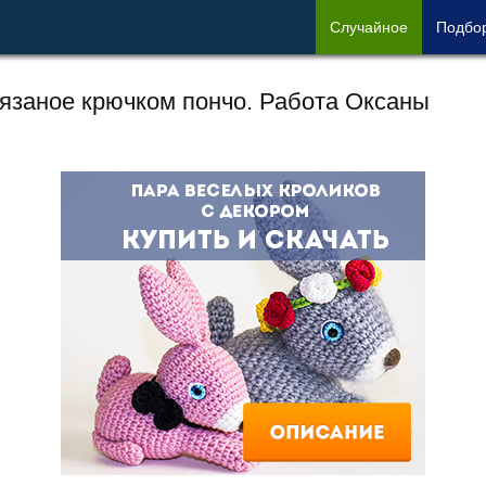
Сл
учайное
Под
бо
язаное крючком пончо. Работа Оксаны