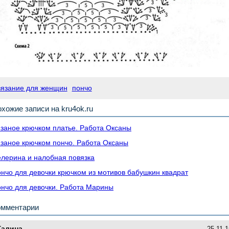
вязание для женщин
пончо
хожие записи на kru4ok.ru
заное крючком платье. Работа Оксаны
заное крючком пончо. Работа Оксаны
лерина и налобная повязка
нчо для девочки крючком из мотивов бабушкин квадрат
нчо для девочки. Работа Марины
омментарии
Галина