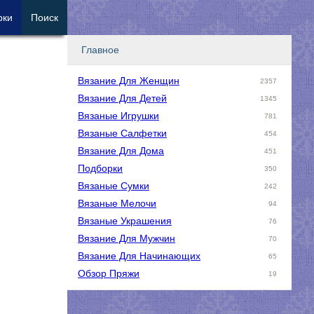
рки
Поиск
Главное
Вязание Для Женщин
2357
Вязание Для Детей
1345
Вязаные Игрушки
781
Вязаные Салфетки
454
Вязание Для Дома
451
Подборки
350
Вязаные Сумки
242
Вязаные Мелочи
94
Вязаные Украшения
76
Вязание Для Мужчин
70
Вязание Для Начинающих
65
Обзор Пряжи
19