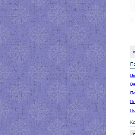
По
Вя
Вя
Пе
По
По
К