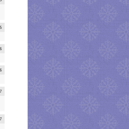
5
5
6
6
7
7