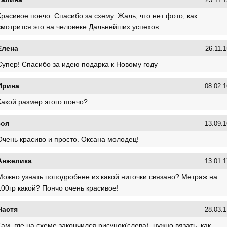
25.11.1
Красивое пончо. Спасибо за схему. Жаль, что нет фото, как
смотрится это на человеке.Дальнейших успехов.
Елена
26.11.1
Супер! Спасибо за идею подарка к Новому году
Ирина
08.02.1
Какой размер этого пончо?
зоя
13.09.1
Очень красиво и просто. Оксана молодец!
Анжелика
13.01.1
Можно узнать поподробнее из какой ниточки связано? Метраж на
100гр какой? Пончо очень красивое!
Настя
28.03.1
Там, где на схеме закончился рисунок(слева), нужно вязать, как