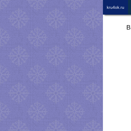
kru4ok.ru
В