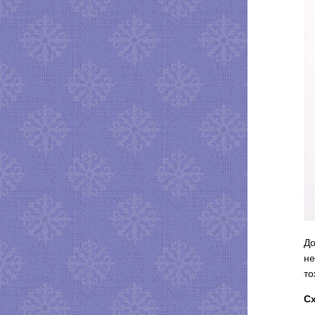
До
не
то
Сх