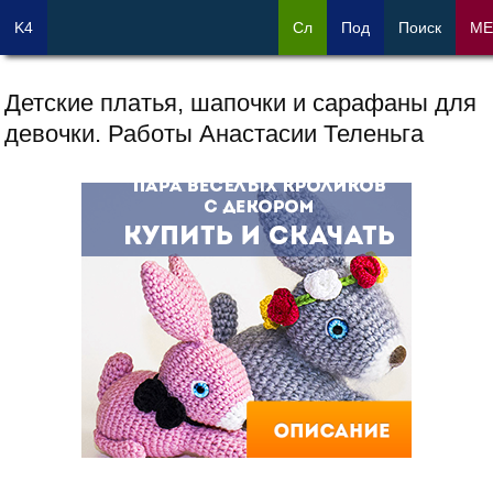
K4
Сл
Под
Поиск
М
Детские платья, шапочки и сарафаны для
девочки. Работы Анастасии Теленьга