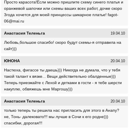
Просто карасота!Если можно пришлите схему синего платья и
оранжевой шапочки или схемы ваших всех работ, дочке скоро
3года хочется для моей принцессы шикарное платье! fagot-
06@mai.ru
Анастасия Теленьга
19.04.10
Любовь,большое спасибо! скоро будут схемы-я отправила на
сайт)))
ЮНОНА
20.04.10
Настюха, фигассе ты даешь))) Никогда не думала, что у тебя
такой талант к вязке... Вещи действительно обалденные)))
Теперь приезжайте с Лехой и детками в гости - я тебе шерсти
накуплю, обвяжешь мне Маргошу)))
Анастасия Теленьга
20.04.10
только теперь ты решила нас пригласить для этого в Анапу?
не, Тонь- далековато!!! мы лучше в Сочи к его родне)))
спасибки, дорогая!!!