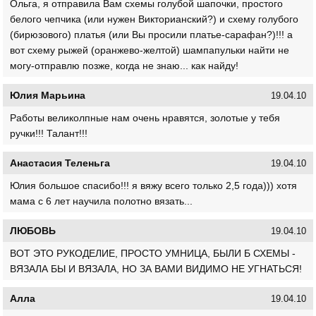
Ольга, я отправила Вам схемы голубой шапочки, простого
белого чепчика (или нужен Викторианский?) и схему голубого
(бирюзового) платья (или Вы просили платье-сарафан?)!!! а
вот схему рыжей (оранжево-желтой) шампапульки найти не
могу-отправлю позже, когда не знаю... как найду!
Юлия Марьина
19.04.10
Работы великолпные нам очень нравятся, золотые у тебя
ручки!!! Талант!!!
Анастасия Теленьга
19.04.10
Юлия большое спасибо!!! я вяжу всего только 2,5 года))) хотя
мама с 6 лет научила полотно вязать...
ЛЮБОВЬ
19.04.10
ВОТ ЭТО РУКОДЕЛИЕ, ПРОСТО УМНИЦА, БЫЛИ Б СХЕМЫ -
ВЯЗАЛА БЫ И ВЯЗАЛА, НО ЗА ВАМИ ВИДИМО НЕ УГНАТЬСЯ!
Алла
19.04.10