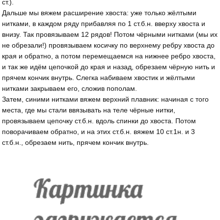
ст.).
Дальше мы вяжем расширение хвоста: уже только жёлтыми
нитками, в каждом ряду прибавляя по 1 ст.б.н. вверху хвоста и
внизу. Так провязываем 12 рядов! Потом чёрными нитками (мы их
не обрезали!) провязываем косичку по верхнему ребру хвоста до
края и обратно, а потом перемещаемся на нижнее ребро хвоста,
и так же идём цепочкой до края и назад, обрезаем чёрную нить и
прячем кончик внутрь. Слегка набиваем хвостик и жёлтыми
нитками закрываем его, сложив пополам.
Затем, синими нитками вяжем верхний плавник: начиная с того
места, где мы стали ввязывать на теле чёрные нитки,
провязываем цепочку ст.б.н. вдоль спинки до хвоста. Потом
поворачиваем обратно, и на этих ст.б.н. вяжем 10 ст.1н. и 3
ст.б.н., обрезаем нить, прячем кончик внутрь.