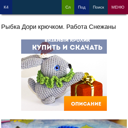
K4
Сл
Под
Поиск
МЕНЮ
Рыбка Дори крючком. Работа Снежаны