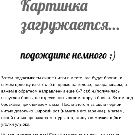
Затем подвязываем синие нитки в месте, где будут бровки, и
вяжем цепочку из 6-7 ст.б.н. прямо на голове, поворачиваем, и
вяжем в обратном направлении ещё 6-7 ст.б.н.(получилась
выпуклая бровь, не отрезая нить вяжем вторую бровь). Затем под
бровками приклеиваем глаза. После этого я вышила чёрной
нитью довольно широкий рот (наметив его заранее), а затем,
синей нитью провязала контуры рта, стянув «ямочки» щёк и
уголки улыбки.