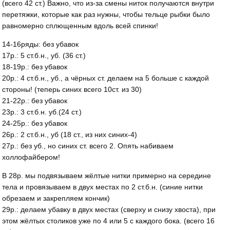
(всего 42 ст.) Важно, что из-за смены ниток получаются внутри
перетяжки, которые как раз нужны, чтобы тельце рыбки было
равномерно сплющенным вдоль всей спинки!
14-16ряды: без убавок
17р.: 5 ст.б.н., уб. (36 ст.)
18-19р.: без убавок
20р.: 4 ст.б.н., уб., а чёрных ст. делаем на 5 больше с каждой
стороны! (теперь синих всего 10ст. из 30)
21-22р.: без убавок
23р.: 3 ст.б.н. уб.(24 ст.)
24-25р.: без убавок
26р.: 2 ст.б.н., уб (18 ст., из них синих-4)
27р.: без уб., но синих ст. всего 2. Опять набиваем
холлофайбером!
В 28р. мы подвязываем жёлтые нитки примерно на середине
тела и провязываем в двух местах по 2 ст.б.н. (синие нитки
обрезаем и закрепляем кончик)
29р.: делаем убавку в двух местах (сверху и снизу хвоста), при
этом жёлтых столиков уже по 4 или 5 с каждого бока. (всего 16