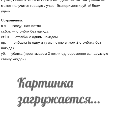
Ну вот, кажется это всё! Если у вас где-то не так, как у меня —
может получится гораздо лучше! Экспериментируйте! Всем
удачи!!!
Сокращения:
в.п. — воздушная петля.
ст.б.н. — столбик без накида.
ст.1н. — столбик с одним накидом
пр. — прибавка (в одну и ту же петлю вяжем 2 столбика без
накида)
уб. — убавка (провязываем 2 петли одновременно за наружную
стенку каждой)